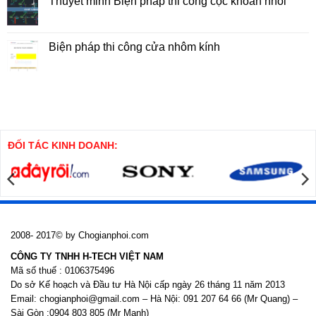
Thuyết minh Biện pháp thi công cọc khoan nhồi
Tổng
ở
Hợp
Biện
Không
Nhà
Pháp
có
Cao
Thi
bình
Tầng
Công
luận
Biện pháp thi công cửa nhôm kính
Cọc
ở
SW
Thuyết
Không
minh
có
Biện
bình
pháp
luận
thi
ở
công
Biện
cọc
pháp
khoan
thi
nhồi
công
cửa
ĐỐI TÁC KINH DOANH:
nhôm
kính
2008- 2017© by Chogianphoi.com
CÔNG TY TNHH H-TECH VIỆT NAM
Mã số thuế : 0106375496
Do sở Kế hoạch và Đầu tư Hà Nội cấp ngày 26 tháng 11 năm 2013
Email: chogianphoi@gmail.com – Hà Nội: 091 207 64 66 (Mr Quang) –
Sài Gòn :0904 803 805 (Mr Mạnh)