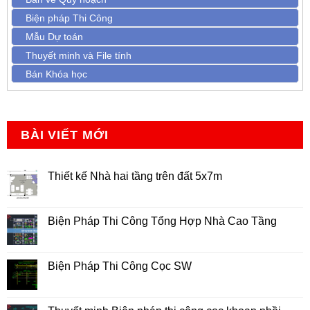
Biện pháp Thi Công
Mẫu Dự toán
Thuyết minh và File tính
Bán Khóa học
BÀI VIẾT MỚI
Thiết kế Nhà hai tầng trên đất 5x7m
Không
có
bình
luận
Biện Pháp Thi Công Tổng Hợp Nhà Cao Tầng
ở
Thiết
Không
kế
có
Nhà
bình
hai
luận
Biện Pháp Thi Công Cọc SW
tầng
ở
trên
Biện
Không
đất
Pháp
có
5x7m
Thi
bình
Công
luận