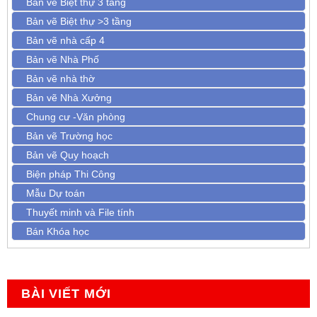
Bản vẽ Biệt thự 3 tầng
Bản vẽ Biệt thự >3 tầng
Bản vẽ nhà cấp 4
Bản vẽ Nhà Phố
Bản vẽ nhà thờ
Bản vẽ Nhà Xưởng
Chung cư -Văn phòng
Bản vẽ Trường học
Bản vẽ Quy hoạch
Biện pháp Thi Công
Mẫu Dự toán
Thuyết minh và File tính
Bán Khóa học
BÀI VIẾT MỚI