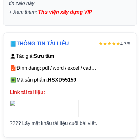
tin zalo này
+
Xem thêm:
Thư viện xây dựng VIP
THÔNG TIN TÀI LIỆU
★★★★★
4.7/5
Tác giả:
Sưu tầm
Định dạng: pdf / word / excel / cad…
Mã sản phẩm:
HSXD55159
Link tải tài liệu:
???? Lấy mật khẩu tài liệu cuối bài viết.