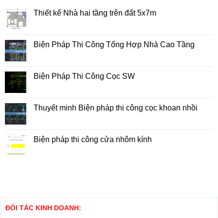
Thiết kế Nhà hai tầng trên đất 5x7m
Không
có
bình
luận
Biện Pháp Thi Công Tổng Hợp Nhà Cao Tầng
ở
Thiết
Không
kế
có
Nhà
bình
hai
luận
Biện Pháp Thi Công Cọc SW
tầng
ở
trên
Biện
Không
đất
Pháp
có
5x7m
Thi
bình
Công
luận
Thuyết minh Biện pháp thi công cọc khoan nhồi
Tổng
ở
Hợp
Biện
Không
Nhà
Pháp
có
Cao
Thi
bình
Tầng
Công
luận
Biện pháp thi công cửa nhôm kính
Cọc
ở
SW
Thuyết
Không
minh
có
Biện
bình
pháp
luận
thi
ở
công
Biện
cọc
pháp
khoan
thi
nhồi
công
cửa
ĐỐI TÁC KINH DOANH:
nhôm