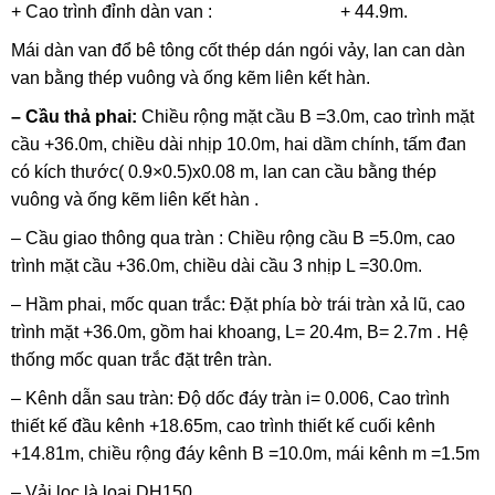
+ Cao trình đỉnh dàn van : + 44.9m.
Mái dàn van đổ bê tông cốt thép dán ngói vảy, lan can dàn
van bằng thép vuông và ống kẽm liên kết hàn.
– Cầu thả phai:
Chiều rộng mặt cầu B =3.0m, cao trình mặt
cầu +36.0m, chiều dài nhịp 10.0m, hai dầm chính, tấm đan
có kích thước( 0.9×0.5)x0.08 m, lan can cầu bằng thép
vuông và ống kẽm liên kết hàn .
– Cầu giao thông qua tràn : Chiều rộng cầu B =5.0m, cao
trình mặt cầu +36.0m, chiều dài cầu 3 nhịp L =30.0m.
– Hầm phai, mốc quan trắc: Đặt phía bờ trái tràn xả lũ, cao
trình mặt +36.0m, gồm hai khoang, L= 20.4m, B= 2.7m . Hệ
thống mốc quan trắc đặt trên tràn.
– Kênh dẫn sau tràn: Độ dốc đáy tràn i= 0.006, Cao trình
thiết kế đầu kênh +18.65m, cao trình thiết kế cuối kênh
+14.81m, chiều rộng đáy kênh B =10.0m, mái kênh m =1.5m
– Vải lọc là loại DH150.