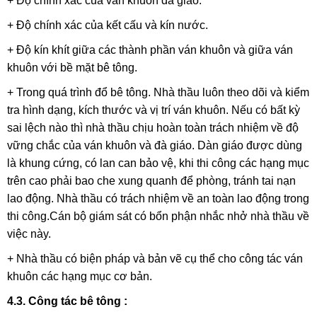
+ Độ chính xác của ván khuôn đà giáo.
+ Độ chính xác của kết cấu và kín nước.
+ Độ kín khít giữa các thành phần ván khuôn và giữa ván
khuôn với bề mặt bê tông.
+ Trong quá trình đổ bê tông. Nhà thầu luôn theo dõi và kiểm
tra hình dạng, kích thước và vị trí ván khuôn. Nếu có bất kỳ
sai lệch nào thì nhà thầu chịu hoàn toàn trách nhiệm về độ
vững chắc của ván khuôn và đà giáo. Dàn giáo được dùng
là khung cứng, có lan can bảo vệ, khi thi công các hạng mục
trên cao phải bao che xung quanh để phòng, tránh tai nạn
lao động. Nhà thầu có trách nhiệm về an toàn lao động trong
thi công.Cán bộ giám sát có bổn phận nhắc nhở nhà thầu về
việc này.
+ Nhà thầu có biện pháp và bản vẽ cụ thể cho công tác ván
khuôn các hạng mục cơ bản.
4.3. Công tác bê tông :