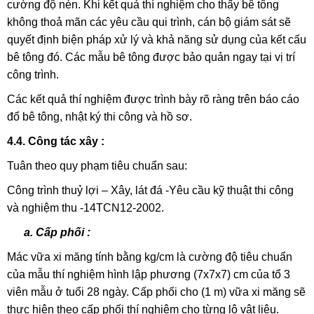
cường độ nén. Khi kết quả thí nghiệm cho thấy bê tông
không thoả mãn các yêu cầu qui trình, cán bộ giám sát sẽ
quyết định biện pháp xử lý và khả năng sử dụng của kết cấu
bê tông đó. Các mẫu bê tông được bảo quản ngay tại vị trí
công trình.
Các kết quả thí nghiệm được trình bày rõ ràng trên báo cáo
đổ bê tông, nhật ký thi công và hồ sơ.
4.4. Công tác xây :
Tuân theo quy phạm tiêu chuẩn sau:
Công trình thuỷ lợi – Xây, lát đá -Yêu cầu kỹ thuật thi công
và nghiệm thu -14TCN12-2002.
a. Cấp phối :
Mác vữa xi măng tính bằng kg/cm là cường độ tiêu chuẩn
của mẫu thí nghiệm hình lập phương (7x7x7) cm của tổ 3
viên mẫu ở tuổi 28 ngày. Cấp phối cho (1 m) vữa xi măng sẽ
thực hiện theo cấp phối thí nghiệm cho từng lô vật liệu.