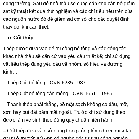
công trường. Sau đó nhà thầu sẽ cung cấp cho cán bộ giám
sát kỹ thuật kết quả thử nghiệm và các chỉ tiêu nêu trên của
các nguồn nước đó để giám sát cơ sở cho các quyết định
thay đổi khi cần thiết.
e. Cốt thép :
Thép được đưa vào để thi công bê tông và các công tác
khác nhà thầu sẽ căn cứ vào yêu cầu thiết kế; chỉ sử dụng
vật liệu thép đúng yêu cầu về nhóm, số hiệu và đường
kính…
– Thép Cốt bê tông TCVN 6285-1987
– Thép Cốt bê tông cán móng TCVN 1651 – 1985
– Thanh thép phải thẳng, bề mặt sạch không có dầu, mỡ,
sơn hay bụi đất bám mặt ngoài. Trước khi sử dụng thép
được làm vệ sinh theo đúng quy chuẩn hiện hành.
– Cốt thép đưa vào sử dụng trong công trình được mua tại
đại lý ở thị trấn Kỳ Anh có nguồn gốc từ khu công nghiệp