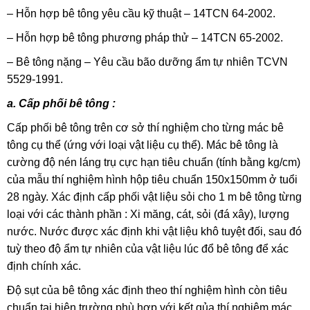
– Hỗn hợp bê tông yêu cầu kỹ thuật – 14TCN 64-2002.
– Hỗn hợp bê tông phương pháp thử – 14TCN 65-2002.
– Bê tông nặng – Yêu cầu bão dưỡng ẩm tự nhiên TCVN
5529-1991.
a. Cấp phối bê tông :
Cấp phối bê tông trên cơ sở thí nghiệm cho từng mác bê
tông cụ thể (ứng với loại vật liệu cụ thể). Mác bê tông là
cường độ nén láng trụ cực hạn tiêu chuẩn (tính bằng kg/cm)
của mẫu thí nghiệm hình hộp tiêu chuẩn 150x150mm ở tuổi
28 ngày. Xác định cấp phối vật liệu sỏi cho 1 m bê tông từng
loại với các thành phần : Xi măng, cát, sỏi (đá xây), lượng
nước. Nước được xác định khi vật liệu khô tuyệt đối, sau đó
tuỳ theo độ ẩm tự nhiên của vật liệu lúc đổ bê tông để xác
định chính xác.
Độ sụt của bê tông xác định theo thí nghiệm hình còn tiêu
chuẩn tại hiện trường phù hợp với kết qủa thí nghiệm mác