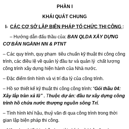
PHẦN I
KHÁI QUÁT CHUNG
I-
CÁC CƠ SỞ LẬP BIỆN PHÁP TỔ CHỨC THI CÔNG
:
– Hướng dẫn đấu thầu của:
BAN QLDA XÂY DỰNG
CƠ BẢN NGÀNH NN & PTNT
– Các quy trình, quy phạm tiêu chuẩn kỹ thuật thi công công
trình, các điều lệ về quản lý đầu tư và quản lý chất lượng
công trình xây dựng hiện hành của Nhà nước.
– Đặc điểm tình hình và vị trí địa lý của công trình.
– Hồ sơ thiết kế kỹ thuật thi công công trình: “
Gói thầu 04:
Xây lắp tràn xả lũ” .
T
huộc dự án: đầu tư xây dựng công
trình hồ chứa nước thượng nguồn sông Trí.
– Tình hình khí hậu, thuỷ văn đi qua công trình trong thời
gian lập biện pháp thi công.