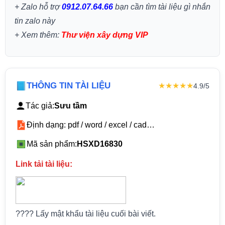
+ Zalo hỗ trợ
0912.07.64.66
bạn cần tìm tài liệu gì nhắn
tin zalo này
+
Xem thêm:
Thư viện xây dựng VIP
THÔNG TIN TÀI LIỆU
★★★★★
4.9/5
Tác giả:
Sưu tầm
Định dạng: pdf / word / excel / cad…
Mã sản phẩm:
HSXD16830
Link tải tài liệu:
???? Lấy mật khẩu tài liệu cuối bài viết.