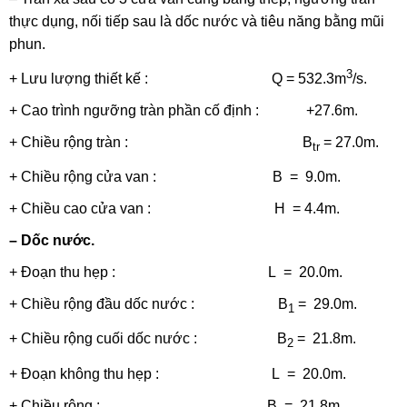
thực dụng, nối tiếp sau là dốc nước và tiêu năng bằng mũi
phun.
3
+ Lưu lượng thiết kế : Q = 532.3m
/s.
+ Cao trình ngưỡng tràn phần cố định : +27.6m.
+ Chiều rộng tràn : B
= 27.0m.
tr
+ Chiều rộng cửa van : B = 9.0m.
+ Chiều cao cửa van : H = 4.4m.
– Dốc nước.
+ Đoạn thu hẹp : L = 20.0m.
+ Chiều rộng đầu dốc nước : B
= 29.0m.
1
+ Chiều rộng cuối dốc nước : B
= 21.8m.
2
+ Đoạn không thu hẹp : L = 20.0m.
+ Chiều rộng : B = 21.8m.