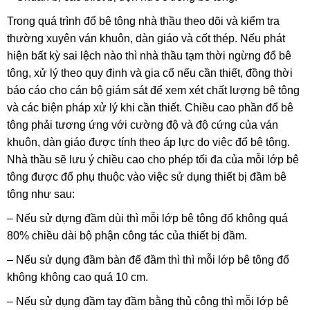
Trong quá trình đổ bê tông nhà thầu theo dõi và kiểm tra
thường xuyên ván khuôn, dàn giáo và cốt thép. Nếu phát
hiện bất kỳ sai lệch nào thì nhà thầu tạm thời ngừng đổ bê
tông, xử lý theo quy định và gia cố nếu cần thiết, đồng thời
báo cáo cho cán bộ giám sát để xem xét chất lượng bê tông
và các biện pháp xử lý khi cần thiết. Chiều cao phần đổ bê
tông phải tương ứng với cường độ và độ cứng của ván
khuôn, dàn giáo được tính theo áp lực do việc đổ bê tông.
Nhà thầu sẽ lưu ý chiều cao cho phép tối đa của mỗi lớp bê
tông được đổ phụ thuộc vào việc sử dụng thiết bị đầm bê
tông như sau:
– Nếu sử dựng đầm dùi thì mỗi lớp bê tông đổ không quá
80% chiều dài bộ phận công tác của thiết bị đầm.
– Nếu sử dụng đầm bàn để đầm thì thì mỗi lớp bê tông đổ
không không cao quá 10 cm.
– Nếu sử dụng đầm tay đầm bằng thủ công thì mỗi lớp bê