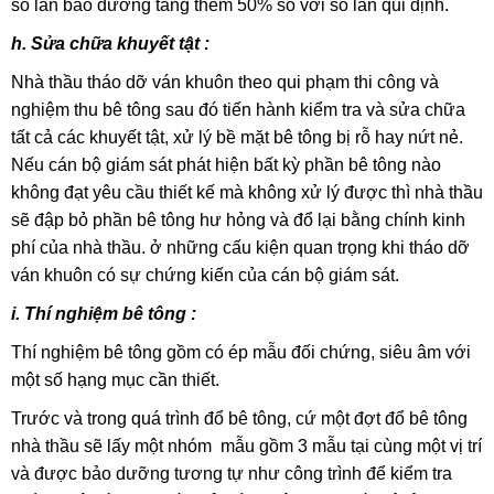
số lần bảo dưỡng tăng thêm 50% so với số lần qui định.
h. Sửa chữa khuyết tật :
Nhà thầu tháo dỡ ván khuôn theo qui phạm thi công và
nghiệm thu bê tông sau đó tiến hành kiểm tra và sửa chữa
tất cả các khuyết tật, xử lý bề mặt bê tông bị rỗ hay nứt nẻ.
Nếu cán bộ giám sát phát hiện bất kỳ phần bê tông nào
không đạt yêu cầu thiết kế mà không xử lý được thì nhà thầu
sẽ đập bỏ phần bê tông hư hỏng và đổ lại bằng chính kinh
phí của nhà thầu. ở những cấu kiện quan trọng khi tháo dỡ
ván khuôn có sự chứng kiến của cán bộ giám sát.
i. Thí nghiệm bê tông :
Thí nghiệm bê tông gồm có ép mẫu đối chứng, siêu âm với
một số hạng mục cần thiết.
Trước và trong quá trình đổ bê tông, cứ một đợt đổ bê tông
nhà thầu sẽ lấy một nhóm mẫu gồm 3 mẫu tại cùng một vị trí
và được bảo dưỡng tương tự như công trình để kiểm tra