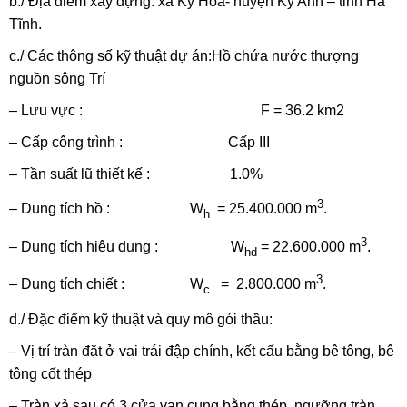
b./ Địa điểm xây dựng: xã Kỳ Hoa- huyện Kỳ Anh – tỉnh Hà
Tĩnh.
c./ Các thông số kỹ thuật dự án:Hồ chứa nước thượng
nguồn sông Trí
– Lưu vực : F = 36.2 km2
– Cấp công trình : Cấp III
– Tần suất lũ thiết kế : 1.0%
3
– Dung tích hồ : W
= 25.400.000 m
.
h
3
– Dung tích hiệu dụng : W
= 22.600.000 m
.
hd
3
– Dung tích chiết : W
= 2.800.000 m
.
c
d./ Đặc điểm kỹ thuật và quy mô gói thầu:
– Vị trí tràn đặt ở vai trái đập chính, kết cấu bằng bê tông, bê
tông cốt thép
– Tràn xả sau có 3 cửa van cung bằng thép, ngưỡng tràn