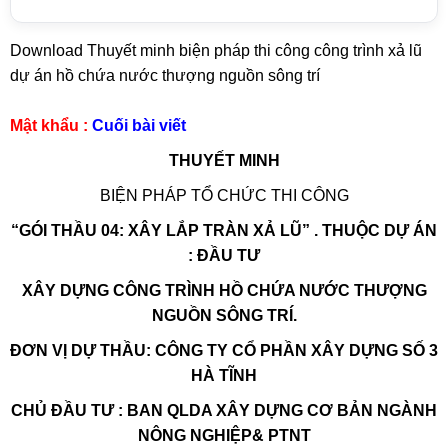
Download Thuyết minh biện pháp thi công công trình xả lũ
dự án hồ chứa nước thượng nguồn sông trí
Mật khẩu :
Cuối bài viết
THUYẾT MINH
BIỆN PHÁP TỔ CHỨC THI CÔNG
“GÓI THẦU 04: XÂY LẮP TRÀN XẢ LŨ” . THUỘC DỰ ÁN
: ĐẦU TƯ
XÂY DỰNG CÔNG TRÌNH HỒ CHỨA NƯỚC THƯỢNG
NGUỒN SÔNG TRÍ.
ĐƠN VỊ DỰ THẦU: CÔNG TY CỔ PHẦN XÂY DỰNG SỐ 3
HÀ TĨNH
CHỦ ĐẦU TƯ : BAN QLDA XÂY DỰNG CƠ BẢN NGÀNH
NÔNG NGHIỆP& PTNT