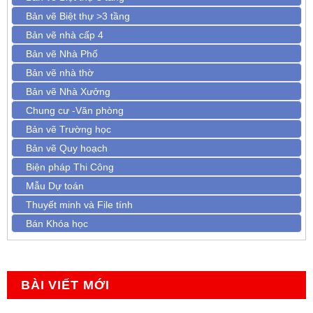
Bản vẽ Biệt thự >3 tầng
Bản vẽ nhà cấp 4
Bản vẽ Nhà Phố
Bản vẽ nhà thờ
Bản vẽ Nhà Xưởng
Chung cư -Văn phòng
Bản vẽ Trường học
Bản vẽ Quy hoạch
Biện pháp Thi Công
Mẫu Dự toán
Thuyết minh và File tính
Bán Khóa học
BÀI VIẾT MỚI