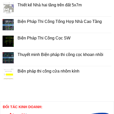
Thiết kế Nhà hai tầng trên đất 5x7m
Không
có
bình
luận
Biện Pháp Thi Công Tổng Hợp Nhà Cao Tầng
ở
Thiết
Không
kế
có
Nhà
bình
hai
luận
Biện Pháp Thi Công Cọc SW
tầng
ở
trên
Biện
Không
đất
Pháp
có
5x7m
Thi
bình
Công
luận
Thuyết minh Biện pháp thi công cọc khoan nhồi
Tổng
ở
Hợp
Biện
Không
Nhà
Pháp
có
Cao
Thi
bình
Tầng
Công
luận
Biện pháp thi công cửa nhôm kính
Cọc
ở
SW
Thuyết
Không
minh
có
Biện
bình
pháp
luận
thi
ở
công
Biện
cọc
pháp
khoan
thi
nhồi
công
cửa
ĐỐI TÁC KINH DOANH:
nhôm
kính