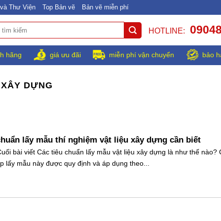
và Thư Viện
Top Bản vẽ
Bản vẽ miễn phí
0904
HOTLINE:
h hãng
giá ưu đãi
miễn phí vận chuyển
bảo h
U XÂY DỰNG
chuẩn lấy mẫu thí nghiệm vật liệu xây dựng cần biết
uối bài viết Các tiêu chuẩn lấy mẫu vật liệu xây dựng là như thế nào?
 lấy mẫu này được quy định và áp dụng theo...