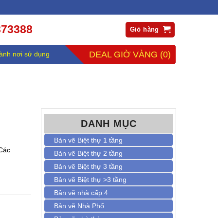
873388
Giỏ hàng
DEAL GIỜ VÀNG
(0)
ành nơi sử dụng
DANH MỤC
Bản vẽ Biệt thự 1 tầng
 Các
Bản vẽ Biệt thự 2 tầng
Bản vẽ Biệt thự 3 tầng
Bản vẽ Biệt thự >3 tầng
Bản vẽ nhà cấp 4
Bản vẽ Nhà Phố