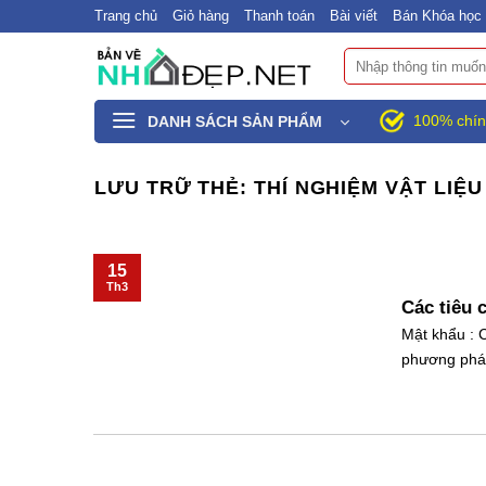
Bỏ
Trang chủ
Giỏ hàng
Thanh toán
Bài viết
Bán Khóa học 
qua
Tìm
nội
kiếm:
dung
100% chín
DANH SÁCH SẢN PHẨM
LƯU TRỮ THẺ:
THÍ NGHIỆM VẬT LIỆ
15
Th3
Các tiêu 
Mật khẩu : C
phương pháp