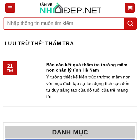
Bỏ
qua
nội
Tìm
dung
kiếm:
LƯU TRỮ THẺ:
THẨM TRA
Báo cáo kết quả thẩm tra trường mầm
21
non chân lý tỉnh Hà Nam
Th6
Ý tưởng thiết kế kiến trúc trường mầm non
với mục đích tạo sự tác động tích cực đến
tư duy sáng tạo của độ tuổi của trẻ mang
tới...
DANH MỤC