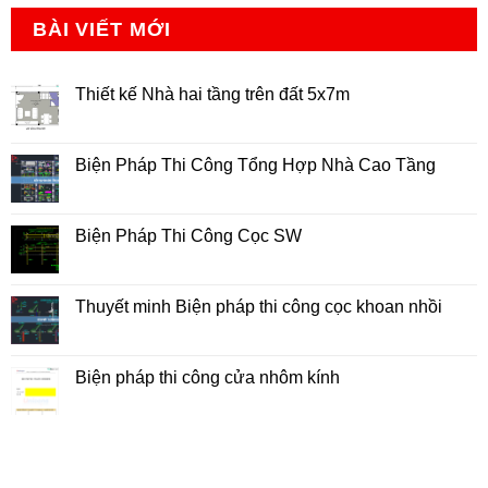
BÀI VIẾT MỚI
Thiết kế Nhà hai tầng trên đất 5x7m
Không
có
bình
luận
Biện Pháp Thi Công Tổng Hợp Nhà Cao Tầng
ở
Thiết
Không
kế
có
Nhà
bình
hai
luận
Biện Pháp Thi Công Cọc SW
tầng
ở
trên
Biện
Không
đất
Pháp
có
5x7m
Thi
bình
Công
luận
Thuyết minh Biện pháp thi công cọc khoan nhồi
Tổng
ở
Hợp
Biện
Không
Nhà
Pháp
có
Cao
Thi
bình
Tầng
Công
luận
Biện pháp thi công cửa nhôm kính
Cọc
ở
SW
Thuyết
Không
minh
có
Biện
bình
pháp
luận
thi
ở
công
Biện
cọc
pháp