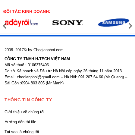
khoan
thi
nhồi
công
cửa
ĐỐI TÁC KINH DOANH:
nhôm
kính
2008- 2017© by Chogianphoi.com
CÔNG TY TNHH H-TECH VIỆT NAM
Mã số thuế : 0106375496
Do sở Kế hoạch và Đầu tư Hà Nội cấp ngày 26 tháng 11 năm 2013
Email: chogianphoi@gmail.com – Hà Nội: 091 207 64 66 (Mr Quang) –
Sài Gòn :0904 803 805 (Mr Mạnh)
THÔNG TIN CÔNG TY
Giới thiệu về chúng tôi
Hướng dẫn tải file
Tại sao là chúng tôi