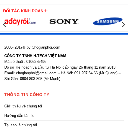
khoan
thi
nhồi
công
cửa
ĐỐI TÁC KINH DOANH:
nhôm
kính
2008- 2017© by Chogianphoi.com
CÔNG TY TNHH H-TECH VIỆT NAM
Mã số thuế : 0106375496
Do sở Kế hoạch và Đầu tư Hà Nội cấp ngày 26 tháng 11 năm 2013
Email: chogianphoi@gmail.com – Hà Nội: 091 207 64 66 (Mr Quang) –
Sài Gòn :0904 803 805 (Mr Mạnh)
THÔNG TIN CÔNG TY
Giới thiệu về chúng tôi
Hướng dẫn tải file
Tại sao là chúng tôi