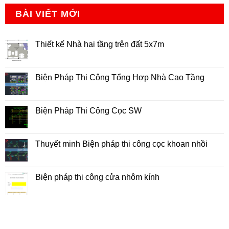
BÀI VIẾT MỚI
Thiết kế Nhà hai tầng trên đất 5x7m
Không
có
bình
luận
Biện Pháp Thi Công Tổng Hợp Nhà Cao Tầng
ở
Thiết
Không
kế
có
Nhà
bình
hai
luận
Biện Pháp Thi Công Cọc SW
tầng
ở
trên
Biện
Không
đất
Pháp
có
5x7m
Thi
bình
Công
luận
Thuyết minh Biện pháp thi công cọc khoan nhồi
Tổng
ở
Hợp
Biện
Không
Nhà
Pháp
có
Cao
Thi
bình
Tầng
Công
luận
Biện pháp thi công cửa nhôm kính
Cọc
ở
SW
Thuyết
Không
minh
có
Biện
bình
pháp
luận
thi
ở
công
Biện
cọc
pháp