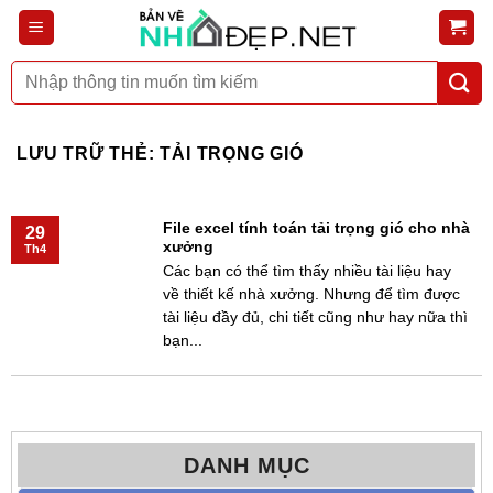
Bỏ
qua
nội
Tìm
dung
kiếm:
LƯU TRỮ THẺ:
TẢI TRỌNG GIÓ
File excel tính toán tải trọng gió cho nhà
29
xưởng
Th4
Các bạn có thể tìm thấy nhiều tài liệu hay
về thiết kế nhà xưởng. Nhưng để tìm được
tài liệu đầy đủ, chi tiết cũng như hay nữa thì
bạn...
DANH MỤC