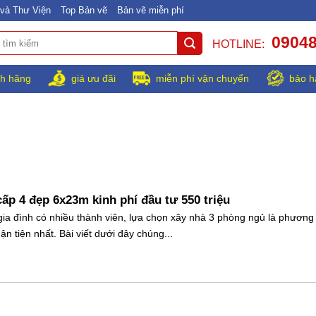
và Thư Viện
Top Bản vẽ
Bản vẽ miễn phí
0904
HOTLINE:
h hãng
giá ưu đãi
miễn phí vận chuyển
bảo h
ấp 4 đẹp 6x23m kinh phí đầu tư 550 triệu
 gia đình có nhiều thành viên, lựa chọn xây nhà 3 phòng ngủ là phương
uận tiện nhất. Bài viết dưới đây chúng...