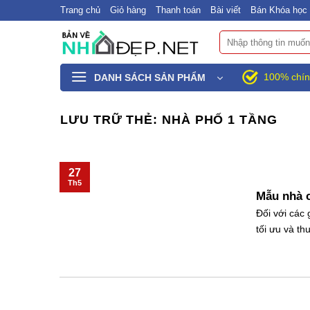
Bỏ
Trang chủ
Giỏ hàng
Thanh toán
Bài viết
Bán Khóa học 
qua
Tìm
nội
kiếm:
dung
100% chín
DANH SÁCH SẢN PHẨM
LƯU TRỮ THẺ:
NHÀ PHỐ 1 TẦNG
27
Th5
Mẫu nhà c
Đối với các
tối ưu và th