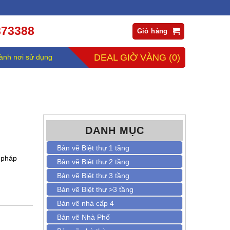
873388
Giỏ hàng
DEAL GIỜ VÀNG
(0)
ành nơi sử dụng
DANH MỤC
Bản vẽ Biệt thự 1 tầng
 pháp
Bản vẽ Biệt thự 2 tầng
Bản vẽ Biệt thự 3 tầng
Bản vẽ Biệt thự >3 tầng
Bản vẽ nhà cấp 4
Bản vẽ Nhà Phố