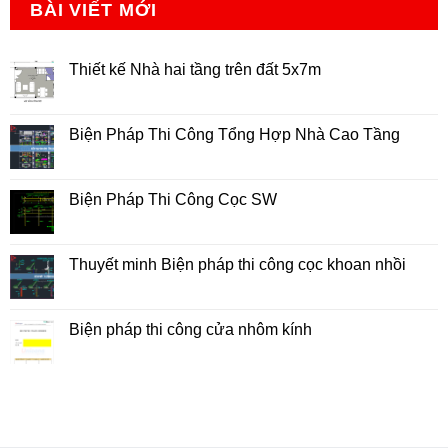
BÀI VIẾT MỚI
Thiết kế Nhà hai tầng trên đất 5x7m
Không
có
bình
luận
Biện Pháp Thi Công Tổng Hợp Nhà Cao Tầng
ở
Thiết
Không
kế
có
Nhà
bình
hai
luận
Biện Pháp Thi Công Cọc SW
tầng
ở
trên
Biện
Không
đất
Pháp
có
5x7m
Thi
bình
Công
luận
Thuyết minh Biện pháp thi công cọc khoan nhồi
Tổng
ở
Hợp
Biện
Không
Nhà
Pháp
có
Cao
Thi
bình
Tầng
Công
luận
Biện pháp thi công cửa nhôm kính
Cọc
ở
SW
Thuyết
Không
minh
có
Biện
bình
pháp
luận
thi
ở
công
Biện
cọc
pháp
khoan
thi