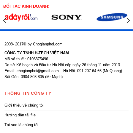
nhồi
công
cửa
ĐỐI TÁC KINH DOANH:
nhôm
kính
2008- 2017© by Chogianphoi.com
CÔNG TY TNHH H-TECH VIỆT NAM
Mã số thuế : 0106375496
Do sở Kế hoạch và Đầu tư Hà Nội cấp ngày 26 tháng 11 năm 2013
Email: chogianphoi@gmail.com – Hà Nội: 091 207 64 66 (Mr Quang) –
Sài Gòn :0904 803 805 (Mr Mạnh)
THÔNG TIN CÔNG TY
Giới thiệu về chúng tôi
Hướng dẫn tải file
Tại sao là chúng tôi