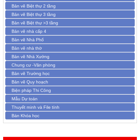
Bản vẽ Biệt thự 2 tầng
Bản vẽ Biệt thự 3 tầng
Bản vẽ Biệt thự >3 tầng
Bản vẽ nhà cấp 4
Bản vẽ Nhà Phố
Bản vẽ nhà thờ
Bản vẽ Nhà Xưởng
Chung cư -Văn phòng
Bản vẽ Trường học
Bản vẽ Quy hoạch
Biện pháp Thi Công
Mẫu Dự toán
Thuyết minh và File tính
Bán Khóa học