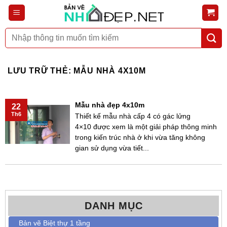
Bỏ
qua
nội
Tìm
dung
kiếm:
LƯU TRỮ THẺ:
MẪU NHÀ 4X10M
Mẫu nhà đẹp 4x10m
22
Th6
Thiết kế mẫu nhà cấp 4 có gác lửng
4×10 được xem là một giải pháp thông minh
trong kiến trúc nhà ở khi vừa tăng không
gian sử dụng vừa tiết...
DANH MỤC
Bản vẽ Biệt thự 1 tầng