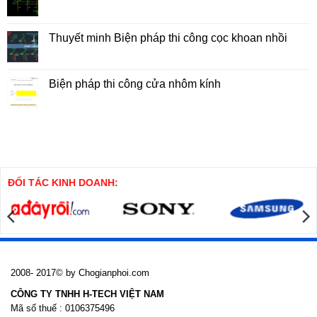
trên
Biện
Không
đất
Pháp
có
5x7m
Thi
bình
Công
luận
Thuyết minh Biện pháp thi công cọc khoan nhồi
Tổng
ở
Hợp
Biện
Không
Nhà
Pháp
có
Cao
Thi
bình
Tầng
Công
luận
Biện pháp thi công cửa nhôm kính
Cọc
ở
SW
Thuyết
Không
minh
có
Biện
bình
pháp
luận
thi
ở
công
Biện
cọc
pháp
khoan
thi
nhồi
công
cửa
ĐỐI TÁC KINH DOANH:
nhôm
kính
2008- 2017© by Chogianphoi.com
CÔNG TY TNHH H-TECH VIỆT NAM
Mã số thuế : 0106375496