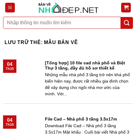
Bỏ
qua
nội
Tìm
dung
kiếm:
LƯU TRỮ THẺ:
MẪU BẢN VẼ
[Tổng hợp] 10 file cad nhà phố và Biệt
04
Thự 3 tầng, đầy đủ hồ sơ thiết kế
Th10
Những mẫu nhà phố 3 tầng trở nên khá phổ
biến hiện nay, được rất nhiều gia đình chọn
để xây dựng cho ngôi nhà mơ ước của
mình. Với...
File Cad – Nhà phố 3 tầng 3.5x17m
04
Th10
Download File Cad – Nhà phố 3 tầng
3.5x17m Mật khẩu : Cuối bài viết Nhà phố 3