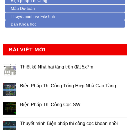
Biện pháp Thi Công
Mẫu Dự toán
Thuyết minh và File tính
Bán Khóa học
BÀI VIẾT MỚI
Thiết kế Nhà hai tầng trên đất 5x7m
Không
có
bình
luận
Biện Pháp Thi Công Tổng Hợp Nhà Cao Tầng
ở
Thiết
Không
kế
có
Nhà
bình
hai
luận
Biện Pháp Thi Công Cọc SW
tầng
ở
trên
Biện
Không
đất
Pháp
có
5x7m
Thi
bình
Công
luận
Thuyết minh Biện pháp thi công cọc khoan nhồi
Tổng
ở
Hợp
Biện
Không