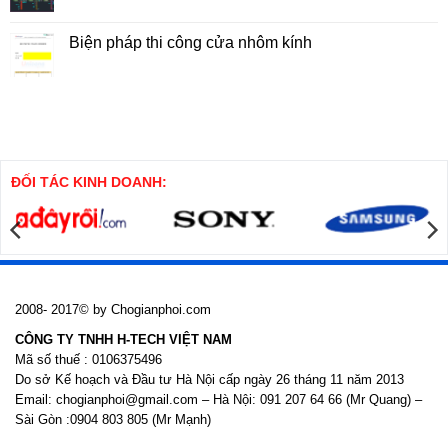
Nhà
Pháp
có
Cao
Thi
bình
Tầng
Công
luận
Biện pháp thi công cửa nhôm kính
Cọc
ở
SW
Thuyết
Không
minh
có
Biện
bình
pháp
luận
thi
ở
công
Biện
cọc
pháp
khoan
thi
nhồi
công
cửa
ĐỐI TÁC KINH DOANH:
nhôm
kính
2008- 2017© by Chogianphoi.com
CÔNG TY TNHH H-TECH VIỆT NAM
Mã số thuế : 0106375496
Do sở Kế hoạch và Đầu tư Hà Nội cấp ngày 26 tháng 11 năm 2013
Email: chogianphoi@gmail.com – Hà Nội: 091 207 64 66 (Mr Quang) –
Sài Gòn :0904 803 805 (Mr Mạnh)