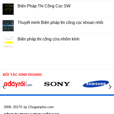
Nhà
bình
hai
luận
Biện Pháp Thi Công Cọc SW
tầng
ở
trên
Biện
Không
đất
Pháp
có
5x7m
Thi
bình
Công
luận
Thuyết minh Biện pháp thi công cọc khoan nhồi
Tổng
ở
Hợp
Biện
Không
Nhà
Pháp
có
Cao
Thi
bình
Tầng
Công
luận
Biện pháp thi công cửa nhôm kính
Cọc
ở
SW
Thuyết
Không
minh
có
Biện
bình
pháp
luận
thi
ở
công
Biện
cọc
pháp
khoan
thi
nhồi
công
cửa
ĐỐI TÁC KINH DOANH:
nhôm
kính
2008- 2017© by Chogianphoi.com