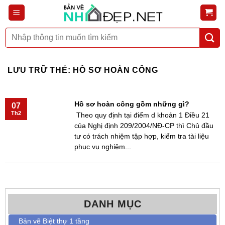
Bỏ
qua
nội
Tìm
dung
kiếm:
LƯU TRỮ THẺ:
HỒ SƠ HOÀN CÔNG
Hồ sơ hoàn công gồm những gì?
07
Th2
Theo quy định tại điểm d khoản 1 Điều 21
của Nghị định 209/2004/NĐ-CP thì Chủ đầu
tư có trách nhiệm tập hợp, kiểm tra tài liệu
phục vụ nghiệm...
DANH MỤC
Bản vẽ Biệt thự 1 tầng