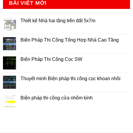
BÀI VIẾT MỚI
Thiết kế Nhà hai tầng trên đất 5x7m
Không
có
bình
luận
Biện Pháp Thi Công Tổng Hợp Nhà Cao Tầng
ở
Thiết
Không
kế
có
Nhà
bình
hai
luận
Biện Pháp Thi Công Cọc SW
tầng
ở
trên
Biện
Không
đất
Pháp
có
5x7m
Thi
bình
Công
luận
Thuyết minh Biện pháp thi công cọc khoan nhồi
Tổng
ở
Hợp
Biện
Không
Nhà
Pháp
có
Cao
Thi
bình
Tầng
Công
luận
Biện pháp thi công cửa nhôm kính
Cọc
ở
SW
Thuyết
Không
minh
có
Biện
bình
pháp
luận
thi
ở
công
Biện
cọc
pháp
khoan
thi