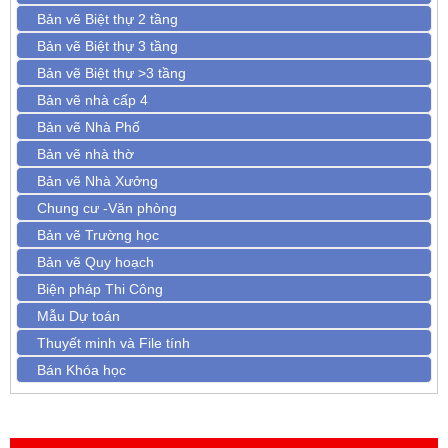
Bản vẽ Biệt thự 2 tầng
Bản vẽ Biệt thự 3 tầng
Bản vẽ Biệt thự >3 tầng
Bản vẽ nhà cấp 4
Bản vẽ Nhà Phố
Bản vẽ nhà thờ
Bản vẽ Nhà Xưởng
Chung cư -Văn phòng
Bản vẽ Trường học
Bản vẽ Quy hoạch
Biện pháp Thi Công
Mẫu Dự toán
Thuyết minh và File tính
Bán Khóa học