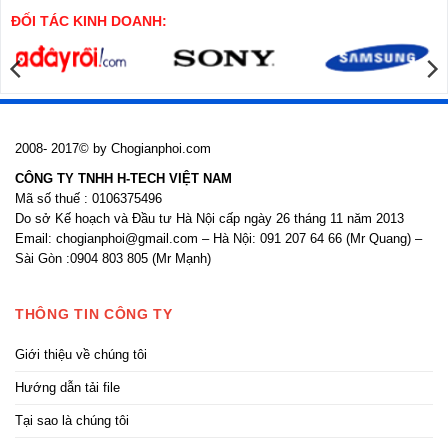
nhồi
công
cửa
ĐỐI TÁC KINH DOANH:
nhôm
kính
2008- 2017© by Chogianphoi.com
CÔNG TY TNHH H-TECH VIỆT NAM
Mã số thuế : 0106375496
Do sở Kế hoạch và Đầu tư Hà Nội cấp ngày 26 tháng 11 năm 2013
Email: chogianphoi@gmail.com – Hà Nội: 091 207 64 66 (Mr Quang) –
Sài Gòn :0904 803 805 (Mr Mạnh)
THÔNG TIN CÔNG TY
Giới thiệu về chúng tôi
Hướng dẫn tải file
Tại sao là chúng tôi