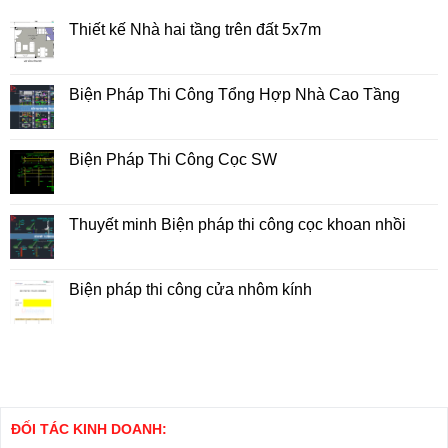
Thiết kế Nhà hai tầng trên đất 5x7m
Không
có
bình
luận
Biện Pháp Thi Công Tổng Hợp Nhà Cao Tầng
ở
Thiết
Không
kế
có
Nhà
bình
hai
luận
Biện Pháp Thi Công Cọc SW
tầng
ở
trên
Biện
Không
đất
Pháp
có
5x7m
Thi
bình
Công
luận
Thuyết minh Biện pháp thi công cọc khoan nhồi
Tổng
ở
Hợp
Biện
Không
Nhà
Pháp
có
Cao
Thi
bình
Tầng
Công
luận
Biện pháp thi công cửa nhôm kính
Cọc
ở
SW
Thuyết
Không
minh
có
Biện
bình
pháp
luận
thi
ở
công
Biện
cọc
pháp
khoan
thi
nhồi
công
cửa
ĐỐI TÁC KINH DOANH:
nhôm