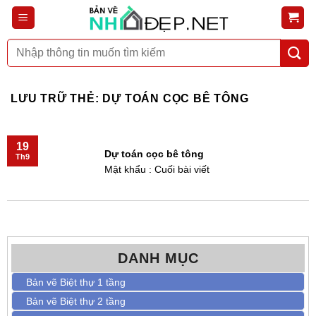
Bỏ
qua
nội
Tìm
dung
kiếm:
LƯU TRỮ THẺ:
DỰ TOÁN CỌC BÊ TÔNG
19
Dự toán cọc bê tông
Th9
Mật khẩu : Cuối bài viết
DANH MỤC
Bản vẽ Biệt thự 1 tầng
Bản vẽ Biệt thự 2 tầng