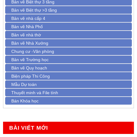
Bản vẽ Biệt thự 3 tầng
Bản vẽ Biệt thự >3 tầng
Bản vẽ nhà cấp 4
Bản vẽ Nhà Phố
Bản vẽ nhà thờ
Bản vẽ Nhà Xưởng
Chung cư -Văn phòng
Bản vẽ Trường học
Bản vẽ Quy hoạch
Biện pháp Thi Công
Mẫu Dự toán
Thuyết minh và File tính
Bán Khóa học
BÀI VIẾT MỚI