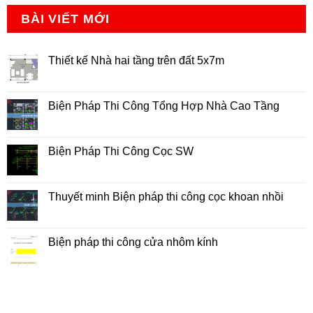
BÀI VIẾT MỚI
Thiết kế Nhà hai tầng trên đất 5x7m
Không
có
bình
luận
Biện Pháp Thi Công Tổng Hợp Nhà Cao Tầng
ở
Thiết
Không
kế
có
Nhà
bình
hai
luận
Biện Pháp Thi Công Cọc SW
tầng
ở
trên
Biện
Không
đất
Pháp
có
5x7m
Thi
bình
Công
luận
Thuyết minh Biện pháp thi công cọc khoan nhồi
Tổng
ở
Hợp
Biện
Không
Nhà
Pháp
có
Cao
Thi
bình
Tầng
Công
luận
Biện pháp thi công cửa nhôm kính
Cọc
ở
SW
Thuyết
Không
minh
có
Biện
bình
pháp
luận
thi
ở
công
Biện
cọc
pháp