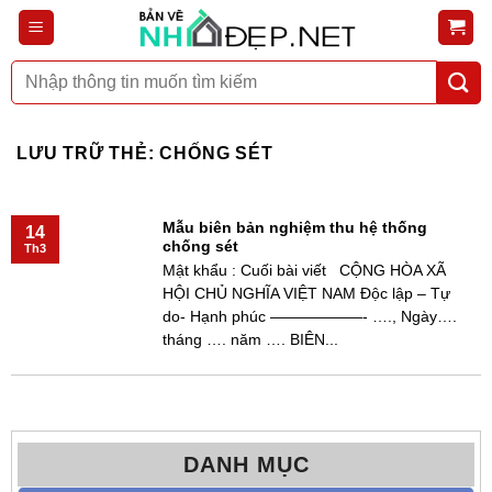
Bỏ
qua
nội
Tìm
dung
kiếm:
LƯU TRỮ THẺ:
CHỐNG SÉT
Mẫu biên bản nghiệm thu hệ thống
14
chống sét
Th3
Mật khẩu : Cuối bài viết CỘNG HÒA XÃ
HỘI CHỦ NGHĨA VIỆT NAM Độc lập – Tự
do- Hạnh phúc ——————- …., Ngày….
tháng …. năm …. BIÊN...
DANH MỤC