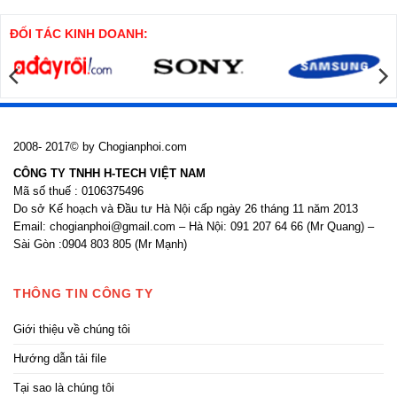
khoan
thi
nhồi
công
cửa
ĐỐI TÁC KINH DOANH:
nhôm
kính
2008- 2017© by Chogianphoi.com
CÔNG TY TNHH H-TECH VIỆT NAM
Mã số thuế : 0106375496
Do sở Kế hoạch và Đầu tư Hà Nội cấp ngày 26 tháng 11 năm 2013
Email: chogianphoi@gmail.com – Hà Nội: 091 207 64 66 (Mr Quang) –
Sài Gòn :0904 803 805 (Mr Mạnh)
THÔNG TIN CÔNG TY
Giới thiệu về chúng tôi
Hướng dẫn tải file
Tại sao là chúng tôi