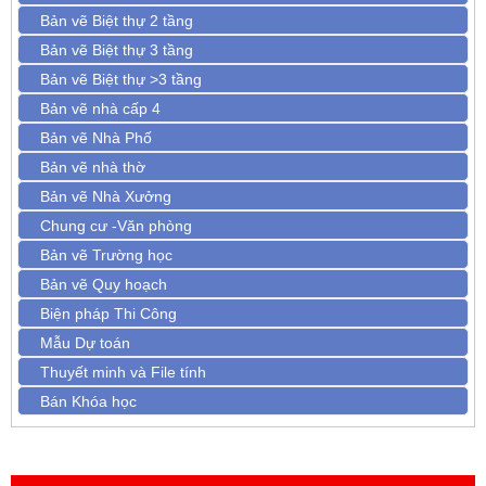
Bản vẽ Biệt thự 2 tầng
Bản vẽ Biệt thự 3 tầng
Bản vẽ Biệt thự >3 tầng
Bản vẽ nhà cấp 4
Bản vẽ Nhà Phố
Bản vẽ nhà thờ
Bản vẽ Nhà Xưởng
Chung cư -Văn phòng
Bản vẽ Trường học
Bản vẽ Quy hoạch
Biện pháp Thi Công
Mẫu Dự toán
Thuyết minh và File tính
Bán Khóa học