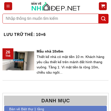
Bỏ
qua
nội
Tìm
dung
kiếm:
LƯU TRỮ THẺ:
10×6
Mẫu nhà 10x6m
26
Th6
Thiết kế nhà có mặt tiền 10 m. Khách hàng
yêu cầu thiết kế trên mảnh đất hình thang
vuông. Tầng 1: Vì mặt tiền là rộng 10m,
chiều sâu ngôi...
DANH MỤC
Bản vẽ Biệt thự 1 tầng