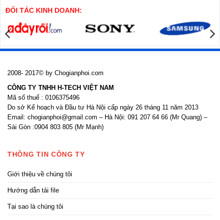
nhồi
công
cửa
ĐỐI TÁC KINH DOANH:
nhôm
kính
2008- 2017© by Chogianphoi.com
CÔNG TY TNHH H-TECH VIỆT NAM
Mã số thuế : 0106375496
Do sở Kế hoạch và Đầu tư Hà Nội cấp ngày 26 tháng 11 năm 2013
Email: chogianphoi@gmail.com – Hà Nội: 091 207 64 66 (Mr Quang) –
Sài Gòn :0904 803 805 (Mr Mạnh)
THÔNG TIN CÔNG TY
Giới thiệu về chúng tôi
Hướng dẫn tải file
Tại sao là chúng tôi