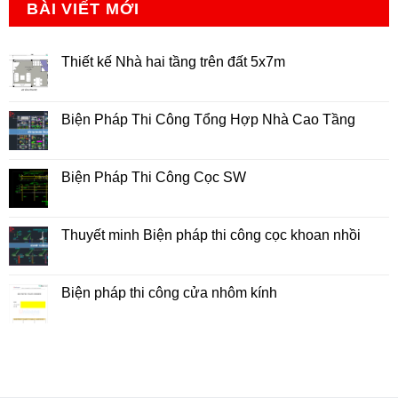
BÀI VIẾT MỚI
Thiết kế Nhà hai tầng trên đất 5x7m
Không
có
bình
luận
Biện Pháp Thi Công Tổng Hợp Nhà Cao Tầng
ở
Thiết
Không
kế
có
Nhà
bình
hai
luận
Biện Pháp Thi Công Cọc SW
tầng
ở
trên
Biện
Không
đất
Pháp
có
5x7m
Thi
bình
Công
luận
Thuyết minh Biện pháp thi công cọc khoan nhồi
Tổng
ở
Hợp
Biện
Không
Nhà
Pháp
có
Cao
Thi
bình
Tầng
Công
luận
Biện pháp thi công cửa nhôm kính
Cọc
ở
SW
Thuyết
Không
minh
có
Biện
bình
pháp
luận
thi
ở
công
Biện
cọc
pháp
khoan
thi