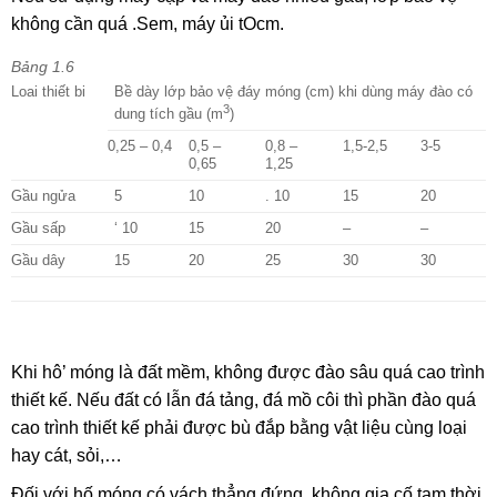
không cần quá .Sem, máy ủi tOcm.
Bảng
1
.6
Loai thiết bi
Bề dày lớp bảo vệ đáy móng (cm) khi dùng máy đào có
3
dung tích gầu (m
)
0,25 – 0,4
0,5 –
0,8 –
1,5-2,5
3-5
0,65
1,25
Gầu ngửa
5
10
. 10
15
20
Gầu sấp
‘ 10
15
20
–
–
Gầu dây
15
20
25
30
30
Khi hô’ móng là đất mềm, không được đào sâu quá cao trình
thiết kế. Nếu đất có lẫn đá tảng, đá mồ côi thì phần đào quá
cao trình thiết kế phải được bù đắp bằng vật liệu cùng loại
hay cát, sỏi,…
Đối với hố móng có vách thẳng đứng, không gia cố tạm thời