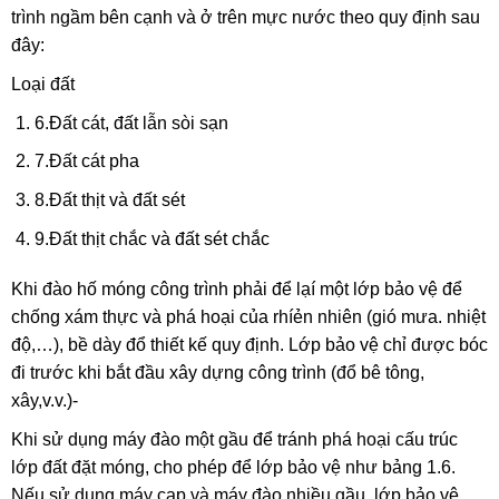
trình ngầm bên cạnh và ở trên mực nước theo quy định sau
đây:
Loại đất
6.Đất cát, đất lẫn sòi sạn
7.Đất cát pha
8.Đất thịt và đất sét
9.Đất thịt chắc và đất sét chắc
Khi đào hố móng công trình phải để lạí một lớp bảo vệ để
chống xám thực và phá hoại của rhíẻn nhiên (gió mưa. nhiệt
độ,…), bề dày đổ thiết kế quy định. Lớp bảo vệ chỉ được bóc
đi trước khi bắt đầu xây dựng công trình (đổ bê tông,
xây,v.v.)-
Khi sử dụng máy đào một gầu để tránh phá hoại cấu trúc
lớp đất đặt móng, cho phép để lớp bảo vệ như bảng 1.6.
Nếu sử dụng máy cạp và máy đào nhiều gầu, lớp bảo vệ