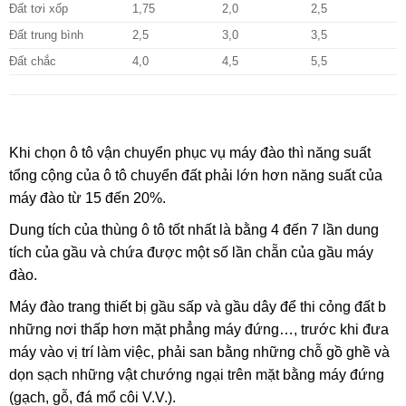
Đất tơi xốp
1,75
2,0
2,5
Đất trung bình
2,5
3,0
3,5
Đất chắc
4,0
4,5
5,5
Khi chọn ô tô vận chuyển phục vụ máy đào thì năng suất
tổng cộng của ô tô chuyển đất phải lớn hơn năng suất của
máy đào từ 15 đến 20%.
Dung tích của thùng ô tô tốt nhất là bằng 4 đến 7 lần dung
tích của gầu và chứa được một số lần chẵn của gầu máy
đào.
Máy đào trang thiết bị gầu sấp và gầu dây để thi cỏng đất
b
những nơi thấp hơn mặt phẳng máy đứng…, trước khi đưa
máy vào vị trí làm việc, phải san bằng những chỗ gồ ghề và
dọn sạch những vật chướng ngại trên mặt bằng máy
đứng
(gạch, gỗ, đá mổ côi V.V.).