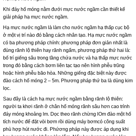
Khi đáy hố móng nằm đưới mực nước ngầm cần thiết kế
giải pháp hạ mực nước ngầm.
Hạ mực nước ngầm là làm cho nước ngầm hạ thấp cục bộ
ở một vị trí nào đó bằng cách nhân tạo. Hạ mực nước ngầm
có ba phương pháp chính: phương pháp đơn giản nhất là
đùng rãnh lộ thiên hay rãnh ngẩm, phương pháp thứ hai là:
bố trí giếng sâu trong tầng chứa nước và hạ thấp mực nước
trong đó bằng cách bơm liên tạc tạo nên hình phễu trũng
hoặc hình phễu bão hòa. Những
giếng đặc biệt này được
đào cách hố móng 2 – 5m. Phương pháp thứ ba là dùng kim
lọc.
Sau đây là cách hạ mực nước ngầm bằng rãnh lộ thiên:
người ta khơi rãnh ở chân hố móng rãnh sâu hơn cao trình
đáy móng khoảng lm. Dọc theo rãnh chừng lOm đào một hố
tích nước để đặt vòi bơm rồi dùng máy bơmcó công suất
phù hợp hút nước đi. Phứơng pháp này được áp dụng khi