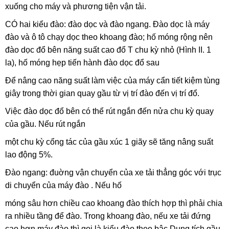
xuống
cho máy và phương tiện vận tải.
CÓ hai kiểu đào: đào dọc và đào
ngang. Đào dọc là máy
đào và ô tô chạy dọc theo khoang đào; hố móng rộng nên
đào dọc đổ bên năng suất cao đổ T chu kỳ nhỏ (Hình II. 1
la), hố móng hẹp tiến hành đào
dọc đổ sau
Để nâng cao năng suất làm việc của
máy cẩn tiết kiệm tùng
giây trong thời gian quay gầu từ vị trí đào đến vị trí đổ.
Việc đào dọc đổ bên có thể rút ngắn đến nửa chu kỳ quay
của gầu. Nếu rút ngắn
một chu kỳ cổng tác của gầu xúc 1 giãy sẽ tăng nâng suất
lao động 5%.
Đào ngang: đuờng vận chuyển của xe tải thẳng góc với trục
di chuyển của máy đào . Nếu hố
móng sâu hơn chiều cao khoang đào thích hợp thì phải chia
ra nhiều tầng để đào. Trong khoang đào, nếu xe tải đứng
cao hơn máy đào thì gọi là kiểu đào theo bâc Dung tích gầu