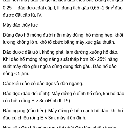
3
0,25 – đào đượcđất cấp I, II; đung tích gầu 0,65 -1,6m
đào
được đất cấp lũ, IV.
Máy đào thủy lực
Dùng đào hố móng đưới nền máy đứng, hố móng hẹp, khối
lượng không lớn, khó tổ cbức bằng máy xúc gầu thuận.
Đào được đất ưới, không phải làm đường xuống hố đào.
Khi đào hố móng rộng nắng suất thấp hơn 20- 25% năng
suất máy đào gầu ngửa cùng dung tích gầu. Đào hố đào
nông < 5,5m.
Các kiểu đào có đào dọc và đào ngang.
Đào dọc (đào đối đỉnh): Máy đứng
ò đỉnh hố đào, khi hố đào
có chiều rộng E > 3m ĩHình II. 15).
Đào ngang (đào bên): Máy đứng ở bên cạnh hố đào, khi hố
đào có chiều rộng E < 3m, máy ít ổn định.
Nếu cần đào hố móng rộng thì phải đào làm nhiều tuyến