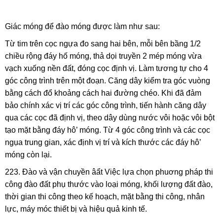
Giác móng để đào móng được làm như sau:
Từ tim trên cọc ngựa đo sang hai bên, mỗi bên bầng 1/2
chiều rộng đáy hố móng, thả dọi truyền 2 mép móng vừa
vạch xuống nền đất, đóng cọc định vị. Làm tương tự cho 4
góc công trình trên một đoạn. Căng dây kiểm tra góc vuòng
bằng cách đổ khoảng cách hai đường chéo. Khi đã đảm
bảo chính xác vị trí các góc công trình, tiến hành căng dây
qua các cọc đã định vị, theo dây dùng nước vôi hoặc vôi bột
tạo mặt bằng đáy hô’ móng. Từ 4 góc công trình và các cọc
ngụa trung gian, xác định vị trí và kích thước các đáy hô’
móng còn lại.
223. Đào và vận chuyền âẩt Việc lựa chọn phuơng pháp thi
công đào đất phụ thước vào loại móng, khối lượng đất đào,
thời gian thi công theo kế hoạch, mặt bằng thi công, nhân
lực, máy móc thiết bị và hiệu quả kinh tế.