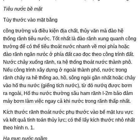
Tiêu nước bề mặt
Tùy thước vào mặt bằng
công trường và điều kiện địa chất, thủy văn mà đào hệ
thống rãnh tiêu nước. Tốt nhất là đào rãnh xung quanh công
trường để có thể tiêu thoát nước nhanh về mọi phía hoặc
đào rãnh ngăn nưóc
ở phía đất cao đọc theo công trình đất.
Nước chảy xuống rãnh, ra hệ thống thoát nước thành phô.
Nếu công trình xây dựng ở ngoài thành phố, nước trong
rãnh chảy ra hê thống ao, hồ, sông ngòi gần nhất hoặc chảy
vào hố thu nước (giếng tích nước), từ đó nướq được bơm
ra ngoài, Hố thu nước thường sâu ham rãnh l-2m bảo đảm
máy bơm làm việc ngay cả khi nước trong rãnh thấp nhất.
Kích thước rãnh thoát nước phụ thước vào bể mặt lưu vực
và kết quả tính toán
thủy ỉực; có thể lấy kích thước nhỏ nhất
theo hình n. 1.
Hạ mực nước ngầm