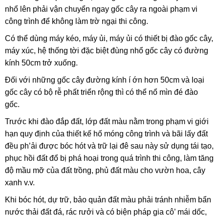
nhổ lên phải vận chuyển ngay gốc cây ra ngoài phạm vi
công trình để không làm trờ ngại thi công.
Có thể dùng máy kéo, máy ủi, máy ủi có thiết bị đào gốc cây,
máy xúc, hệ thống tời đặc biệt đùng nhổ gốc cây có đường
kính 50cm trở xuống.
Đối với những gốc cây đường kính í ớn hơn 50cm và loại
gốc cây có bộ rễ phất triển rộng thì có thể nổ mìn đé đào
gốc.
Trước khi đào đắp đất, lớp đất màu nằm trong phạm vi giới
hạn quy định
của thiết kế hố móng công trình và bãi lấy đất
đều ph’ải được bóc hót và trữ lại đê sau này sử dụng tái tạo,
phục hồi đất đổ bị phá hoại trong quá trình thi công, làm tăng
độ mầu mỡ của đất trồng, phủ đất màu cho vườn hoa, cây
xanh v.v.
Khi bóc hót, dự trữ, bảo quản đất màu phải tránh nhiễm bẩn
nước thải đất đá, rác rưởi và có biện pháp gia cô’ mái dốc,