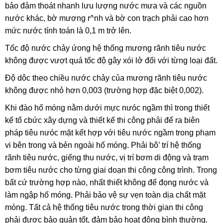
bảo đảm thoát nhanh lưu lượng nước mưa và các nguồn
nước khác, bờ mương r^nh và bờ con trạch phải cao hơn
mức nước tính toán là 0,1 m trở lên.
Tốc độ nước chảy ứong hệ thống mương rãnh tiêu nước
không được vượt quá tốc độ gây xói lở đối với từng loại đất.
Độ dôc theo chiều nước chảy của mương rãnh tiêu nước
không được nhỏ hơn 0,003 (trường hợp đặc biệt 0,002).
Khi đào hố móng nằm dưới mực nưóc ngầm thì trong thiết
kế tổ cbức xây dựng và thiết kế thi công phải để ra biên
pháp tiêu nưóc mặt kết hợp với tiêu nước ngầm trong phạm
vi bên trong và bẻn ngoài hố móng. Phải bô’ trí hệ thống
rãnh tiêu nước, giếng thu nước, vị trí bơm di động và trạm
bơm tiêu nước cho từng giai doạn thi công công trình. Trong
bất cứ trường hợp nào, nhất thiết không để đọng nước và
làm ngập hố móng. Phải bảo vệ sự vẹn toàn dịa chất mặt
móng. Tất cả hệ thống tiêu nước trong thời gian thi công
phải được bảo quản tốt, đảm bảo hoạt động bình thường.