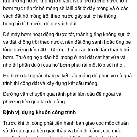
lưu lượng nước không lớn lắm. Nếu lưu lượng nước lớn,
bơm trực tiếp từ hố móng sẽ làiĩi đất ở đáy móng và ở các
vách đất hố móng trôi theo
nước gây sụt lở hệ thống
hống
hồ tích nước dể đỡ vách đất.
Để máy bơm hoạt động được tốt, thành giếng không sụt lở
và đất không trôi theo nước, nên đặt ống sành hoặc ống bê
tông đường kính 40 – 60cm, chiéu cao lm để làm thành hố
bơm. Trường hợp đào hô’ móng ở nơi đất cát hạt vừa và
nhỏ thì phần dưới của hô’ bơm phải rải một lớp sỏi nhỏ .
Hố bơm đặt ngoài phạm vi kết cấu móng để phục vụ cả quá
trình thi công đất và xây dựng kết cấu móng.
Đường vân chuyển qua rãnh phải làm cầu để ngòai và
phương tiện qua lại dễ dàng.
Định vị, dựng khuôn công trình
Trước khi thị công phải tiến hành bàn giao cọc mốc chuẩn
và độ cao giữa bên giao thầu và bên thi công, cọc mốc