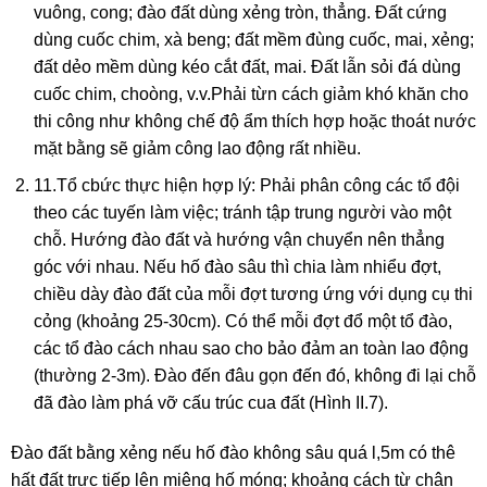
vuông, cong; đào đất
dùng xẻng tròn, thẳng. Đất cứng
dùng cuốc chim, xà beng; đất mềm đùng cuốc, mai, xẻng;
đất dẻo mềm dùng kéo cắt đất, mai. Đất lẫn sỏi đá dùng
cuốc chim, choòng, v.v.Phải từn cách giảm khó khăn cho
thi công như không chế độ ẩm thích hợp hoặc thoát nước
mặt bằng sẽ giảm công lao động rất nhiều.
11.Tổ cbức thực hiện hợp lý: Phải phân công các tổ đội
theo các tuyến làm việc; tránh tập trung người vào một
chỗ. Hướng đào đất và hướng vận chuyển nên thẳng
góc với nhau. Nếu hố đào sâu thì chia làm nhiểu đợt,
chiều dày đào đất của mỗi đợt tương ứng với dụng cụ thi
cỏng (khoảng 25-30cm). Có thể mỗi đợt đổ một tổ đào,
các tổ đào cách nhau sao cho bảo đảm an toàn lao động
(thường 2-3m). Đào đến đâu gọn đến đó, không đi lại chỗ
đã đào làm phá vỡ cấu trúc cua đất (Hình II.7).
Đào đất bằng xẻng nếu hố đào không sâu quá l,5m có thê
hất đất trực tiếp lên miệng hố móng; khoảng cách từ chân