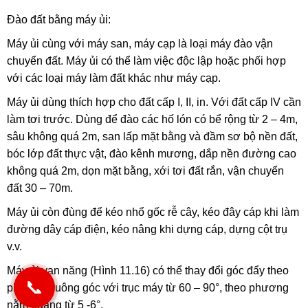
Đào đất bằng máy ủi:
Máy ủi cùng với máy san, máy cạp là loại máy đào vận
chuyển đất. Máy ủi có thể làm việc độc lập hoặc phối hợp
với các loại máy làm đất khác như máy cạp.
Máy ủi dùng thích hợp cho đất cấp I, II, in. Với đất cấp IV cần
làm tơi trước. Dùng để đào các hố lón có bể rộng từ 2 – 4m,
sâu không quá 2m, san lấp mặt bằng và đầm sơ bộ nền đất,
bóc lớp đất
thực vật, đào kênh mương, dắp nền đường cao
không quá 2m, dọn mặt bằng, xới tơi đất rắn, vận chuyển
đất 30 – 70m.
Máy ủi còn đùng để kéo nhổ gốc rễ cây, kéo đây cáp khi làm
đường dây cáp điện, kéo nâng khi dựng cáp, dựng cột trụ
v.v.
Máy ủi vạn năng (Hình 11.16) có thể thay đổi góc đẩy theo
📞
phương vuông góc với trục máy từ 60 – 90°, theo phương
nằm ngang
từ 5 -6°.