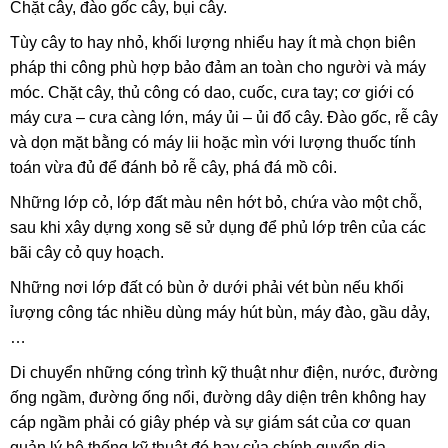
Chặt cây, đào gốc cây, bụi cây.
Tùy cây to hay nhỏ, khối lượng nhiểu hay ít mà chọn biên
pháp thi công phù hợp bảo đảm an toàn cho người và máy
móc. Chặt cây, thủ công có dao, cuốc, cưa tay; cơ giới có
máy cưa – cưa càng lớn, máy ủi – ủi đổ cây. Đào gốc, rễ cây
và dọn mặt bằng có máy lii hoặc mìn với lượng thuốc tính
toán vừa đủ để đánh bỏ rễ cây, phá đá mồ côi.
Những lớp cỏ, lớp đất màu nên hớt bỏ, chứa vào một chỗ,
sau khi xây dựng xong sẽ sử dụng để phủ lớp trên của các
bãi cây cỏ quy hoạch.
Những nơi lớp đất có bùn ở dưới phải vét bùn nếu khối
ỉượng công tác nhiều dùng máy hút bùn, máy đào, gầu dảy,
…
Di chuyển những cóng trình kỹ thuật như điện, nước, đường
ống ngầm, đường ống nổi, đường dây diện trên không hay
cáp ngầm phải có giây phép và sự giám sát của cơ quan
quản lý hệ thống kỹ thuật đó hay của chính quyển dịa