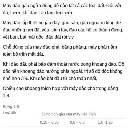
Máy đào gẩu ngửa dùng dê đào tất cả các loại đất. Đói với
đá, trước khí đào cần làm tơi trước.
Máy đào lắp thiết bị gầu đây, gầu sấp, gầu ngoạm dùng để
đào những nơi đất yếu, sình lầy, đào các hố có thành đứng,
vét bùn, bạt mái dốc, đào đất ròi v.v.
Chỗ đứng của máy đào phải bằng phảng, máy phải nằm
toàn bộ trên mặt đất.
Khi đào đất, phải bảo đảm thoát nước trong khoang đào. Độ
dốc nền khoang đào hướng phía ngoài, trị số độ dốc không
nhỏ hơn 3%. Khi đào bắt đầu từ chỗ thấp nhất,
Chiều cao khoang thích hợp với máy đào cho trong bảng
1.8.
Bảng 1.8
Loạỉ đất
3
Dung tích gầu của máy đào (m
)
0,15 – 0,35
0,5 – 0,8
1,0 -1,25