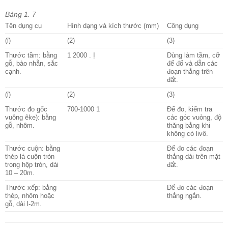
Bảng
1
. 7
Tên dụng cụ
Hình dạng và kích thước (mm)
Công dụng
(ỉ)
(2)
(3)
Thước tầm: bằng
1 2000 .
Ị
Dùng làm tầm, cỡ
gỗ, bào nhẵn, sắc
để đổ và
dẫn các
cạnh.
đoạn thẳng trên
đất.
(ỉ)
(2)
(3)
Thước đo gốc
700-1000 1
Để đo, kiểm tra
vuông êke): bằng
các góc vuỏng, độ
gỗ, nhôm.
thăng bằng khi
không có livô.
Thước cuộn: bằng
Để đo các đoạn
thép lá cuộn tròn
thẳng dài trên mặt
trong hộp tròn, dài
đất.
10 – 20m.
Thước xếp: bằng
Để đo các đoạn
thép, nhôm hoặc
thẳng ngắn.
gỗ, dài l-2m.