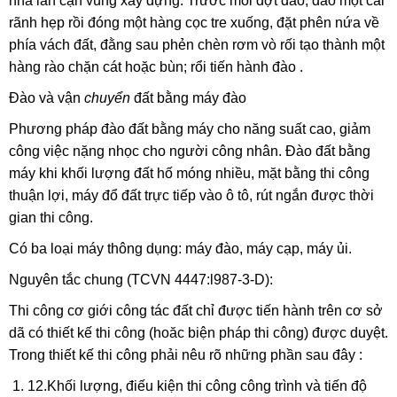
nhà lân cận vùng xây dựng. Trước mỗi đợt đào, đào một cái
rãnh hẹp rồi đóng một hàng cọc tre xuống, đặt phên nứa về
phía vách đất, đằng sau phẻn chèn rơm vò rối tạo thành một
hàng rào chặn cát hoặc bùn; rổi tiến hành đào .
Đào và vận
chuyển
đất bằng máy đào
Phương pháp đào đất bằng máy cho năng suất cao, giảm
công việc nặng nhọc cho người công nhân. Đào đất bằng
máy khi khối lượng đất hố móng nhiều, mặt bằng thi công
thuận lợi, máy đổ đất trực tiếp vào ô tô, rút ngắn được thời
gian thi công.
Có ba loại máy thông dụng: máy đào, máy cạp, máy ủi.
Nguyên tắc chung (TCVN 4447:l987-3-D):
Thi công cơ giới công tác đất chỉ được tiến hành trên cơ sở
dã có thiết kế
thi công (hoăc biện pháp thi công) được duyệt.
Trong thiết kế thi công phải nêu rõ những phần sau đây :
12.
Khối lượng, điếu kiện thi công công trình và tiến độ