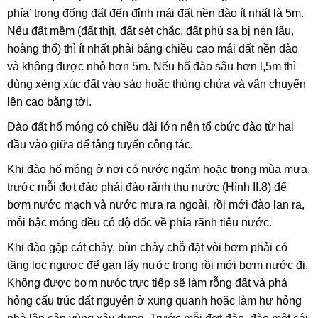
phía’ trong đống đất đến đỉnh mái đất nền đào ít nhất là 5m.
Nếu đất mềm (đất thịt, đất sét chắc, đất phù sa bị nén ỉâu,
hoàng thổ) thì ít nhất phải bằng chiều cao mái đất nền đào
và không được nhỏ hơn 5m. Nếu hố đào sâu hơn l,5m thì
dùng xẻng xúc đất vào sảo hoặc thùng chứa và vận chuyển
lên cao bằng tời.
Đào đất hố móng có chiều dài lớn nên tổ cbức đào từ hai
đầu vào giữa để tâng tuyến công tác.
Khi đào hố móng ở nơi có nước ngẩm hoặc trong mùa mưa,
trước mỗi đợt đào phải đào rãnh thu nước (Hình II.8) để
bơm nước mạch và nước mưa ra ngoài, rồi mới đào lan ra,
mỗi bậc móng đều có độ dốc về phía rãnh tiêu nước.
Khi đào gặp cát chảy, bùn chảy chỗ đặt vòi bơm phải có
tầng lọc ngược để gạn lấy nước trong rồi mới bơm nước đi.
Không được bơm nưóc trực tiếp sẽ làm rỗng đất và phá
hỏng cấu trúc đất nguyên ở xung quanh hoặc làm hư hỏng