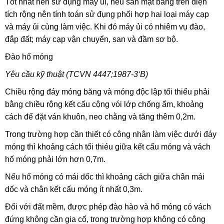
Tốt nhất nên sử đụng máy ủi, nếu san mặt bằng trên diện
tích rộng nên tính toán sử đụng phối hợp hai loại máy cạp
và máy ủi cùng làm việc. Khi đó máy ủi có nhiêm vụ đào,
đắp đất; máy cạp vận chuyển, san và đầm sơ bộ.
Đào hố móng
Yêu cầu kỹ thuật (TCVN 4447;1987-3‘B)
Chiều rộng đáy móng băng và móng độc lập tối thiểu phải
bằng chiều rộng kết cấu cộng vói lớp chống ẩm, khoảng
cách để đặt ván khuôn, neo chằng và tăng thêm 0,2m.
Trong trường hợp cần thiết có công nhân làm việc dưới đáy
móng thì khoảng cách tối thiéu giữa kết cấu móng và vách
hố móng phải lớn hơn 0,7m.
Nếu hố móng có mái dốc thì khoảng cách giữa chân mái
dốc và chân kết cấu móng ít nhất 0,3m.
Đối với đất mềm, được phép đào hào và hố móng có vách
đứng không cần gia cố, trong trường hợp không có công