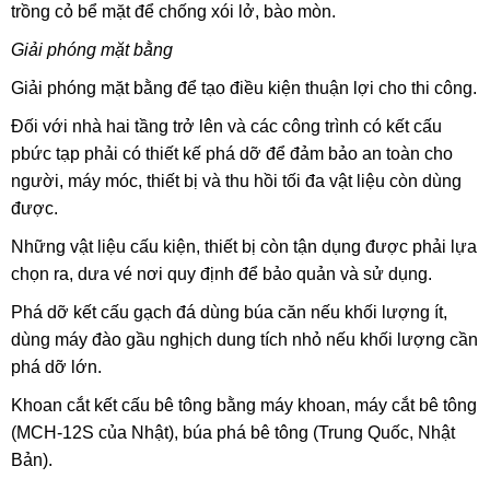
trồng cỏ bể mặt để chống xói lở, bào mòn.
Giải phóng mặt bằng
Giải phóng mặt bằng để tạo điều kiện thuận lợi cho thi công.
Đối với nhà hai tầng trở lên và các công trình có kết cấu
pbức tạp phải có thiết kế phá dỡ để đảm bảo an toàn cho
người, máy móc, thiết bị và thu hồi tối đa vật liệu còn dùng
được.
Những vật liệu cấu kiện, thiết bị còn tận dụng được phải lựa
chọn ra, dưa vé nơi quy định để bảo quản và sử dụng.
Phá dỡ kết cấu gạch đá dùng búa căn nếu khối lượng ít,
dùng máy đào gầu nghịch dung tích nhỏ nếu khối lượng cần
phá dỡ lớn.
Khoan cắt kết cấu bê tông bằng máy khoan, máy cắt bê tông
(MCH-12S của Nhật), búa phá bê tông (Trung Quốc, Nhật
Bản).