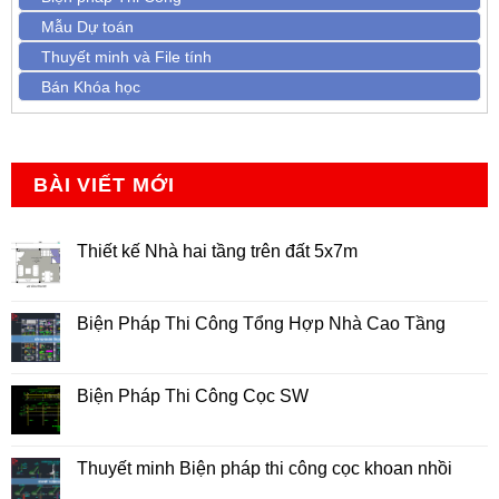
Mẫu Dự toán
Thuyết minh và File tính
Bán Khóa học
BÀI VIẾT MỚI
Thiết kế Nhà hai tầng trên đất 5x7m
Không
có
bình
luận
Biện Pháp Thi Công Tổng Hợp Nhà Cao Tầng
ở
Thiết
Không
kế
có
Nhà
bình
hai
luận
Biện Pháp Thi Công Cọc SW
tầng
ở
trên
Biện
Không
đất
Pháp
có
5x7m
Thi
bình
Công
luận
Thuyết minh Biện pháp thi công cọc khoan nhồi
Tổng
ở
Hợp
Biện
Không