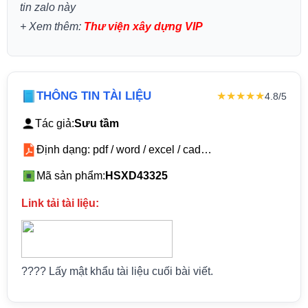
tin zalo này
+
Xem thêm:
Thư viện xây dựng VIP
THÔNG TIN TÀI LIỆU
★★★★★
4.8/5
Tác giả:
Sưu tầm
Định dạng: pdf / word / excel / cad…
Mã sản phẩm:
HSXD43325
Link tải tài liệu:
???? Lấy mật khẩu tài liệu cuối bài viết.