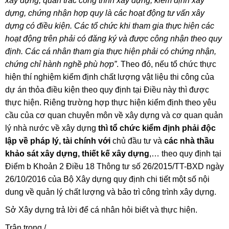
xây dựng, quan trắc công trình xây dựng, kiểm định xây
dựng, chứng nhận hợp quy là các hoạt động tư vấn xây
dựng có điều kiện. Các tổ chức khi tham gia thực hiện các
hoạt động trên phải có đăng ký và được công nhận theo quy
định. Các cá nhân tham gia thực hiện phải có chứng nhận,
chứng chỉ hành nghề phù hợp”
. Theo đó, nếu tổ chức thực
hiện thí nghiệm kiểm định chất lượng vật liệu thi công của
dự án thỏa điều kiện theo quy định tại Điều này thì được
thực hiện. Riêng trường hợp thực hiện kiểm định theo yêu
cầu của cơ quan chuyên môn về xây dựng và cơ quan quản
lý nhà nước về xây dựng
thì tổ chức kiểm định
phải độc
lập
về pháp lý, tài chính
với
chủ đầu tư và
các nhà thầu
khảo sát xây dựng, thiết kế xây dựng
,… theo quy định tại
Điểm b Khoản 2 Điều 18 Thông tư số 26/2015/TT-BXD ngày
26/10/2016 của Bộ Xây dựng quy định chi tiết một số nội
dung về quản lý chất lượng và bảo trì công trình xây dựng.
Sở Xây dựng trả lời để cá nhân hỏi biết và thực hiện.
Trân trọng./.