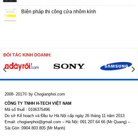
Nhà
Pháp
có
Cao
Thi
bình
Tầng
Công
luận
Biện pháp thi công cửa nhôm kính
Cọc
ở
SW
Thuyết
Không
minh
có
Biện
bình
pháp
luận
thi
ở
công
Biện
cọc
pháp
khoan
thi
nhồi
công
cửa
ĐỐI TÁC KINH DOANH:
nhôm
kính
2008- 2017© by Chogianphoi.com
CÔNG TY TNHH H-TECH VIỆT NAM
Mã số thuế : 0106375496
Do sở Kế hoạch và Đầu tư Hà Nội cấp ngày 26 tháng 11 năm 2013
Email: chogianphoi@gmail.com – Hà Nội: 091 207 64 66 (Mr Quang) –
Sài Gòn :0904 803 805 (Mr Mạnh)