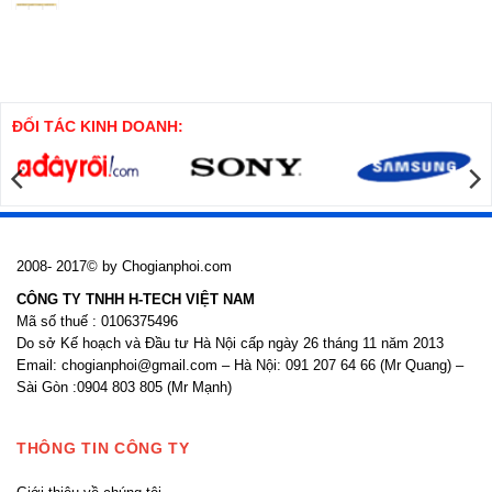
minh
có
Biện
bình
pháp
luận
thi
ở
công
Biện
cọc
pháp
khoan
thi
nhồi
công
cửa
ĐỐI TÁC KINH DOANH:
nhôm
kính
2008- 2017© by Chogianphoi.com
CÔNG TY TNHH H-TECH VIỆT NAM
Mã số thuế : 0106375496
Do sở Kế hoạch và Đầu tư Hà Nội cấp ngày 26 tháng 11 năm 2013
Email: chogianphoi@gmail.com – Hà Nội: 091 207 64 66 (Mr Quang) –
Sài Gòn :0904 803 805 (Mr Mạnh)
THÔNG TIN CÔNG TY