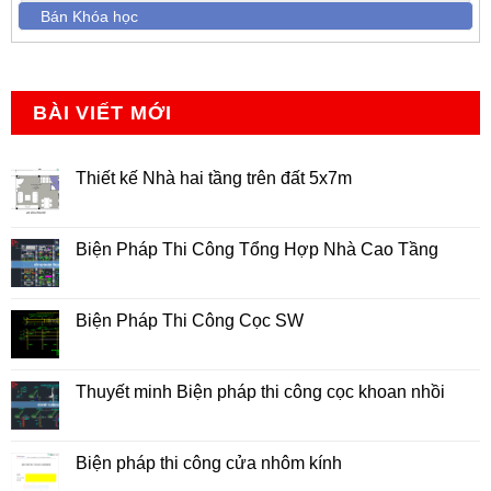
Bán Khóa học
BÀI VIẾT MỚI
Thiết kế Nhà hai tầng trên đất 5x7m
Không
có
bình
luận
Biện Pháp Thi Công Tổng Hợp Nhà Cao Tầng
ở
Thiết
Không
kế
có
Nhà
bình
hai
luận
Biện Pháp Thi Công Cọc SW
tầng
ở
trên
Biện
Không
đất
Pháp
có
5x7m
Thi
bình
Công
luận
Thuyết minh Biện pháp thi công cọc khoan nhồi
Tổng
ở
Hợp
Biện
Không
Nhà
Pháp
có
Cao
Thi
bình
Tầng
Công
luận
Biện pháp thi công cửa nhôm kính
Cọc
ở
SW
Thuyết
Không