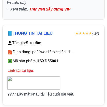
tin zalo này
+
Xem thêm:
Thư viện xây dựng VIP
THÔNG TIN TÀI LIỆU
★★★★★
4.9/5
Tác giả:
Sưu tầm
Định dạng: pdf / word / excel / cad…
Mã sản phẩm:
HSXD55061
Link tải tài liệu:
???? Lấy mật khẩu tài liệu cuối bài viết.