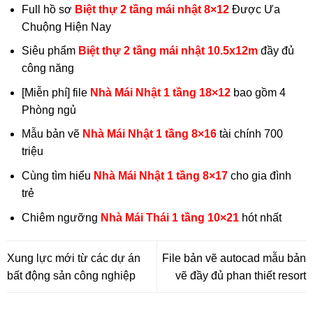
Full hồ sơ
Biệt thự 2 tầng mái nhật 8×12
Được Ưa
Chuộng Hiện Nay
Siêu phẩm
Biệt thự 2 tầng mái nhật 10.5x12m
đầy đủ
công năng
[Miễn phí] file
Nhà Mái Nhật 1 tầng 18×12
bao gồm 4
Phòng ngủ
Mẫu bản vẽ
Nhà Mái Nhật 1 tầng 8×16
tài chính 700
triệu
Cùng tìm hiểu
Nhà Mái Nhật 1 tầng 8×17
cho gia đình
trẻ
Chiêm ngưỡng
Nhà Mái Thái 1 tầng 10×21
hót nhất
Xung lực mới từ các dự án
File bản vẽ autocad mẫu bản
bất động sản công nghiệp
vẽ đầy đủ phan thiết resort