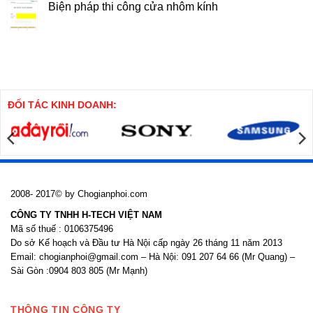
Tầng
Công
luận
Biện pháp thi công cửa nhôm kính
Cọc
ở
SW
Thuyết
Không
minh
có
Biện
bình
pháp
luận
thi
ở
công
Biện
cọc
pháp
khoan
thi
nhồi
công
cửa
ĐỐI TÁC KINH DOANH:
nhôm
kính
2008- 2017© by Chogianphoi.com
CÔNG TY TNHH H-TECH VIỆT NAM
Mã số thuế : 0106375496
Do sở Kế hoạch và Đầu tư Hà Nội cấp ngày 26 tháng 11 năm 2013
Email: chogianphoi@gmail.com – Hà Nội: 091 207 64 66 (Mr Quang) –
Sài Gòn :0904 803 805 (Mr Mạnh)
THÔNG TIN CÔNG TY