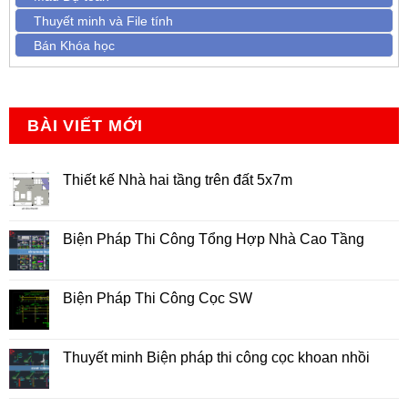
Thuyết minh và File tính
Bán Khóa học
BÀI VIẾT MỚI
Thiết kế Nhà hai tầng trên đất 5x7m
Không
có
bình
luận
Biện Pháp Thi Công Tổng Hợp Nhà Cao Tầng
ở
Thiết
Không
kế
có
Nhà
bình
hai
luận
Biện Pháp Thi Công Cọc SW
tầng
ở
trên
Biện
Không
đất
Pháp
có
5x7m
Thi
bình
Công
luận
Thuyết minh Biện pháp thi công cọc khoan nhồi
Tổng
ở
Hợp
Biện
Không
Nhà
Pháp
có
Cao
Thi
bình