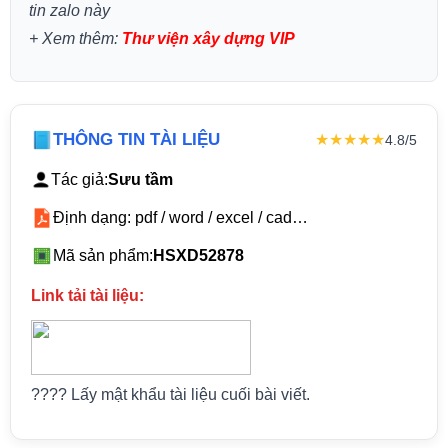
tin zalo này
+
Xem thêm:
Thư viện xây dựng VIP
THÔNG TIN TÀI LIỆU
★★★★★
4.8/5
Tác giả:
Sưu tầm
Định dạng: pdf / word / excel / cad…
Mã sản phẩm:
HSXD52878
Link tải tài liệu:
???? Lấy mật khẩu tài liệu cuối bài viết.