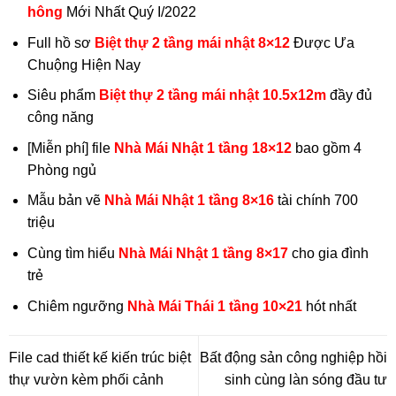
hông
Mới Nhất Quý I/2022
Full hồ sơ
Biệt thự 2 tầng mái nhật 8×12
Được Ưa
Chuộng Hiện Nay
Siêu phẩm
Biệt thự 2 tầng mái nhật 10.5x12m
đầy đủ
công năng
[Miễn phí] file
Nhà Mái Nhật 1 tầng 18×12
bao gồm 4
Phòng ngủ
Mẫu bản vẽ
Nhà Mái Nhật 1 tầng 8×16
tài chính 700
triệu
Cùng tìm hiểu
Nhà Mái Nhật 1 tầng 8×17
cho gia đình
trẻ
Chiêm ngưỡng
Nhà Mái Thái 1 tầng 10×21
hót nhất
File cad thiết kế kiến trúc biệt
Bất động sản công nghiệp hồi
thự vườn kèm phối cảnh
sinh cùng làn sóng đầu tư