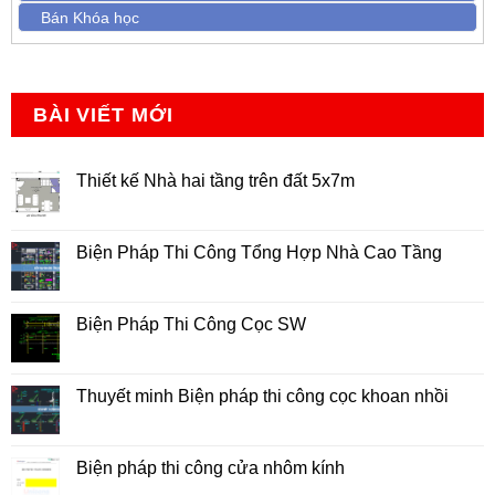
Bán Khóa học
BÀI VIẾT MỚI
Thiết kế Nhà hai tầng trên đất 5x7m
Không
có
bình
luận
Biện Pháp Thi Công Tổng Hợp Nhà Cao Tầng
ở
Thiết
Không
kế
có
Nhà
bình
hai
luận
Biện Pháp Thi Công Cọc SW
tầng
ở
trên
Biện
Không
đất
Pháp
có
5x7m
Thi
bình
Công
luận
Thuyết minh Biện pháp thi công cọc khoan nhồi
Tổng
ở
Hợp
Biện
Không
Nhà
Pháp
có
Cao
Thi
bình
Tầng
Công
luận
Biện pháp thi công cửa nhôm kính
Cọc
ở
SW
Thuyết
Không