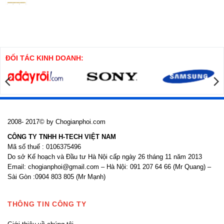
minh
có
Biện
bình
pháp
luận
thi
ở
công
Biện
cọc
pháp
khoan
thi
nhồi
công
cửa
ĐỐI TÁC KINH DOANH:
nhôm
kính
2008- 2017© by Chogianphoi.com
CÔNG TY TNHH H-TECH VIỆT NAM
Mã số thuế : 0106375496
Do sở Kế hoạch và Đầu tư Hà Nội cấp ngày 26 tháng 11 năm 2013
Email: chogianphoi@gmail.com – Hà Nội: 091 207 64 66 (Mr Quang) –
Sài Gòn :0904 803 805 (Mr Mạnh)
THÔNG TIN CÔNG TY