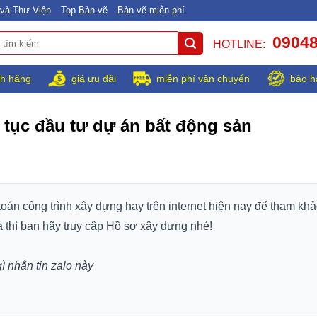
và Thư Viện
Top Bản vẽ
Bản vẽ miễn phí
0904
HOTLINE:
h hãng
giá ưu đãi
miễn phí vận chuyển
bảo h
 tục đầu tư dự án bất động sản
 toán công trình xây dựng hay trên internet hiện nay để tham khả
a thì bạn hãy truy cập Hồ sơ xây dựng nhé!
gì nhắn tin zalo này