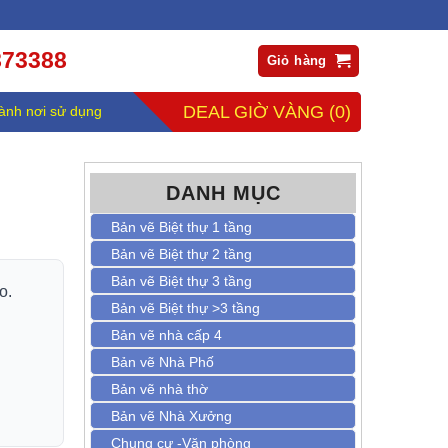
873388
Giỏ hàng
DEAL GIỜ VÀNG
(0)
ành nơi sử dụng
DANH MỤC
Bản vẽ Biệt thự 1 tầng
Bản vẽ Biệt thự 2 tầng
Bản vẽ Biệt thự 3 tầng
o.
Bản vẽ Biệt thự >3 tầng
Bản vẽ nhà cấp 4
Bản vẽ Nhà Phố
Bản vẽ nhà thờ
Bản vẽ Nhà Xưởng
Chung cư -Văn phòng