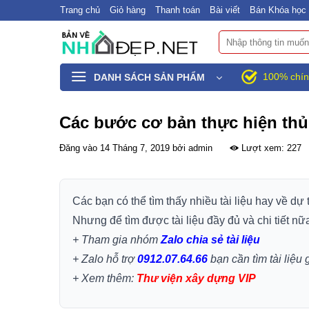
Bỏ
Trang chủ
Giỏ hàng
Thanh toán
Bài viết
Bán Khóa học 
qua
Tìm
nội
kiếm:
dung
100% chín
DANH SÁCH SẢN PHẨM
Các bước cơ bản thực hiện thủ
Đăng vào
14 Tháng 7, 2019
bởi
admin
Lượt xem: 227
Các bạn có thể tìm thấy nhiều tài liệu hay về dự
Nhưng để tìm được tài liệu đầy đủ và chi tiết nữ
+ Tham gia nhóm
Zalo chia sẻ tài liệu
+ Zalo hỗ trợ
0912.07.64.66
bạn cần tìm tài liệu 
+
Xem thêm:
Thư viện xây dựng VIP