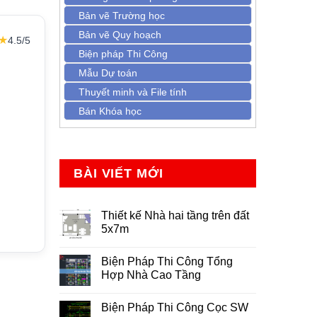
Bản vẽ Trường học
Bản vẽ Quy hoạch
★
4.5/5
Biện pháp Thi Công
Mẫu Dự toán
Thuyết minh và File tính
Bán Khóa học
BÀI VIẾT MỚI
Thiết kế Nhà hai tầng trên đất
5x7m
Không
có
Biện Pháp Thi Công Tổng
bình
luận
Hợp Nhà Cao Tầng
ở
Thiết
Không
kế
có
Biện Pháp Thi Công Cọc SW
Nhà
bình
hai