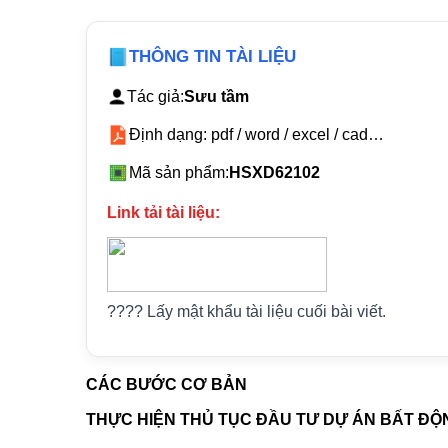
THÔNG TIN TÀI LIỆU
Tác giả:
Sưu tầm
Định dạng: pdf / word / excel / cad…
Mã sản phẩm:
HSXD62102
Link tải tài liệu:
???? Lấy mật khẩu tài liệu cuối bài viết.
CÁC BƯỚC CƠ BẢN
THỰC HIỆN THỦ TỤC ĐẦU TƯ DỰ ÁN BẤT ĐỘ