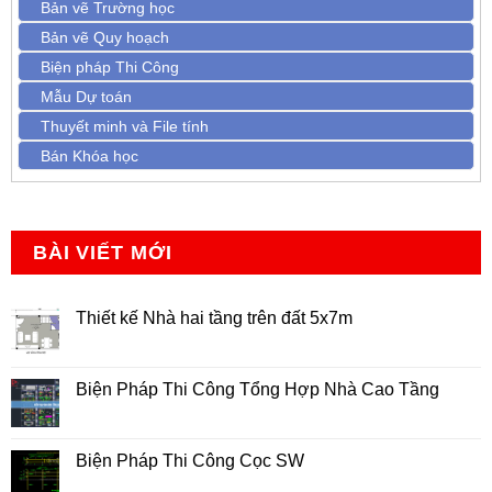
Bản vẽ Trường học
Bản vẽ Quy hoạch
Biện pháp Thi Công
Mẫu Dự toán
Thuyết minh và File tính
Bán Khóa học
BÀI VIẾT MỚI
Thiết kế Nhà hai tầng trên đất 5x7m
Không
có
bình
luận
Biện Pháp Thi Công Tổng Hợp Nhà Cao Tầng
ở
Thiết
Không
kế
có
Nhà
bình
hai
luận
Biện Pháp Thi Công Cọc SW
tầng
ở
trên
Biện
Không