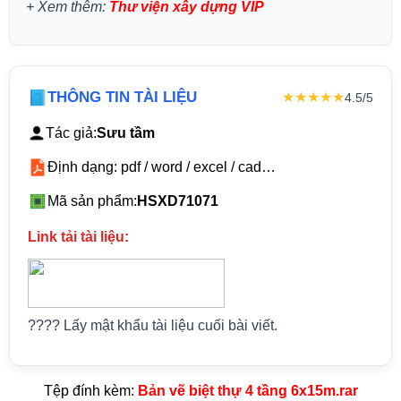
+
Xem thêm:
Thư viện xây dựng VIP
THÔNG TIN TÀI LIỆU
★★★★★
4.5/5
Tác giả:
Sưu tầm
Định dạng: pdf / word / excel / cad…
Mã sản phẩm:
HSXD71071
Link tải tài liệu:
???? Lấy mật khẩu tài liệu cuối bài viết.
Tệp đính kèm:
Bản vẽ biệt thự 4 tầng 6x15m.rar