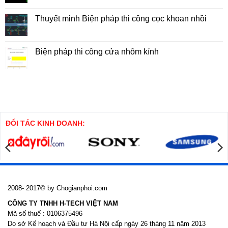
đất
Pháp
có
5x7m
Thi
bình
Công
luận
Thuyết minh Biện pháp thi công cọc khoan nhồi
Tổng
ở
Hợp
Biện
Không
Nhà
Pháp
có
Cao
Thi
bình
Tầng
Công
luận
Biện pháp thi công cửa nhôm kính
Cọc
ở
SW
Thuyết
Không
minh
có
Biện
bình
pháp
luận
thi
ở
công
Biện
cọc
pháp
khoan
thi
nhồi
công
cửa
ĐỐI TÁC KINH DOANH:
nhôm
kính
2008- 2017© by Chogianphoi.com
CÔNG TY TNHH H-TECH VIỆT NAM
Mã số thuế : 0106375496
Do sở Kế hoạch và Đầu tư Hà Nội cấp ngày 26 tháng 11 năm 2013