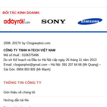
cọc
pháp
khoan
thi
nhồi
công
cửa
ĐỐI TÁC KINH DOANH:
nhôm
kính
2008- 2017© by Chogianphoi.com
CÔNG TY TNHH H-TECH VIỆT NAM
Mã số thuế : 0106375496
Do sở Kế hoạch và Đầu tư Hà Nội cấp ngày 26 tháng 11 năm 2013
Email: chogianphoi@gmail.com – Hà Nội: 091 207 64 66 (Mr Quang) –
Sài Gòn :0904 803 805 (Mr Mạnh)
THÔNG TIN CÔNG TY
Giới thiệu về chúng tôi
Hướng dẫn tải file