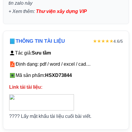
tin zalo này
+
Xem thêm:
Thư viện xây dựng VIP
THÔNG TIN TÀI LIỆU
★★★★★
4.6/5
Tác giả:
Sưu tầm
Định dạng: pdf / word / excel / cad…
Mã sản phẩm:
HSXD73844
Link tải tài liệu:
???? Lấy mật khẩu tài liệu cuối bài viết.