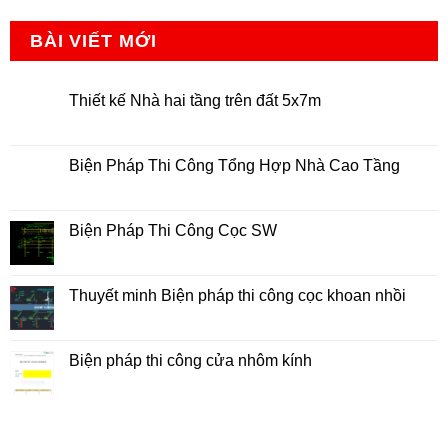
BÀI VIẾT MỚI
Thiết kế Nhà hai tầng trên đất 5x7m
Không
có
bình
luận
Biện Pháp Thi Công Tổng Hợp Nhà Cao Tầng
ở
Thiết
Không
kế
có
Nhà
bình
hai
luận
Biện Pháp Thi Công Cọc SW
tầng
ở
trên
Biện
Không
đất
Pháp
có
5x7m
Thi
bình
Công
luận
Thuyết minh Biện pháp thi công cọc khoan nhồi
Tổng
ở
Hợp
Biện
Không
Nhà
Pháp
có
Cao
Thi
bình
Tầng
Công
luận
Biện pháp thi công cửa nhôm kính
Cọc
ở
SW
Thuyết
Không
minh
có
Biện
bình
pháp
luận
thi
ở
công
Biện