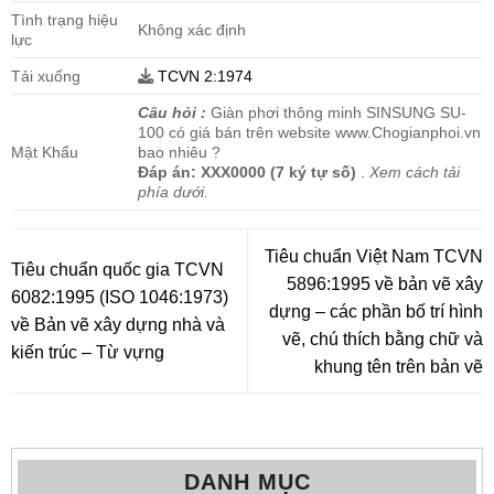
Tình trạng hiệu
Không xác định
lực
Tải xuống
TCVN 2:1974
Câu hỏi :
Giàn phơi thông minh SINSUNG SU-
100 có giá bán trên website www.Chogianphoi.vn
Mật Khẩu
bao nhiêu ?
Đáp án:
XXX0000 (7 ký tự số)
.
Xem cách tải
phía dưới.
Tiêu chuẩn Việt Nam TCVN
Tiêu chuẩn quốc gia TCVN
5896:1995 về bản vẽ xây
6082:1995 (ISO 1046:1973)
dựng – các phần bố trí hình
về Bản vẽ xây dựng nhà và
vẽ, chú thích bằng chữ và
kiến trúc – Từ vựng
khung tên trên bản vẽ
DANH MỤC