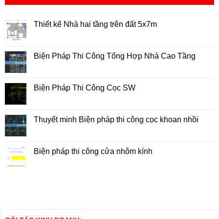
Thiết kế Nhà hai tầng trên đất 5x7m
Không
có
bình
luận
Biện Pháp Thi Công Tổng Hợp Nhà Cao Tầng
ở
Thiết
Không
kế
có
Nhà
bình
hai
luận
Biện Pháp Thi Công Cọc SW
tầng
ở
trên
Biện
Không
đất
Pháp
có
5x7m
Thi
bình
Công
luận
Thuyết minh Biện pháp thi công cọc khoan nhồi
Tổng
ở
Hợp
Biện
Không
Nhà
Pháp
có
Cao
Thi
bình
Tầng
Công
luận
Biện pháp thi công cửa nhôm kính
Cọc
ở
SW
Thuyết
Không
minh
có
Biện
bình
pháp
luận
thi
ở
công
Biện
cọc
pháp
khoan
thi
nhồi
công
cửa