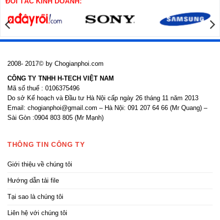
ĐỐI TÁC KINH DOANH:
nhôm
kính
2008- 2017© by Chogianphoi.com
CÔNG TY TNHH H-TECH VIỆT NAM
Mã số thuế : 0106375496
Do sở Kế hoạch và Đầu tư Hà Nội cấp ngày 26 tháng 11 năm 2013
Email: chogianphoi@gmail.com – Hà Nội: 091 207 64 66 (Mr Quang) –
Sài Gòn :0904 803 805 (Mr Mạnh)
THÔNG TIN CÔNG TY
Giới thiệu về chúng tôi
Hướng dẫn tải file
Tại sao là chúng tôi
Liên hệ với chúng tôi