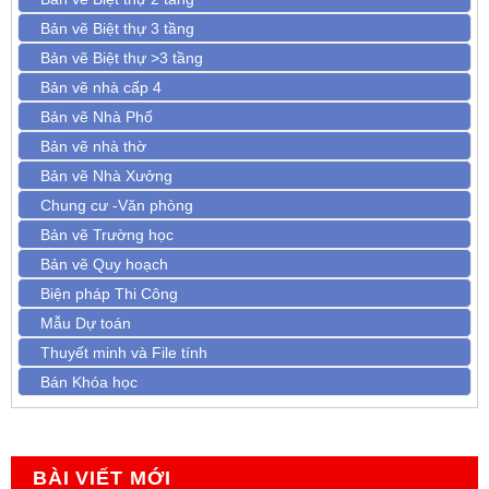
Bản vẽ Biệt thự 3 tầng
Bản vẽ Biệt thự >3 tầng
Bản vẽ nhà cấp 4
Bản vẽ Nhà Phố
Bản vẽ nhà thờ
Bản vẽ Nhà Xưởng
Chung cư -Văn phòng
Bản vẽ Trường học
Bản vẽ Quy hoạch
Biện pháp Thi Công
Mẫu Dự toán
Thuyết minh và File tính
Bán Khóa học
BÀI VIẾT MỚI