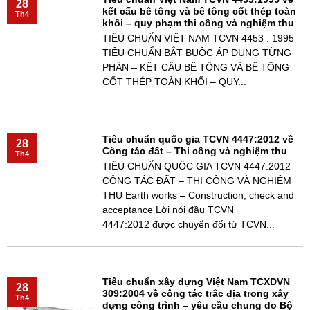
28
kết cấu bê tông và bê tông cốt thép toàn
Th4
khối – quy phạm thi công và nghiệm thu
TIÊU CHUẨN VIỆT NAM TCVN 4453 : 1995
TIÊU CHUẨN BẮT BUỘC ÁP DỤNG TỪNG
PHẦN – KẾT CẤU BÊ TÔNG VÀ BÊ TÔNG
CỐT THÉP TOÀN KHỐI – QUY...
Tiêu chuẩn quốc gia TCVN 4447:2012 về
28
Công tác đất – Thi công và nghiệm thu
Th4
TIÊU CHUẨN QUỐC GIA TCVN 4447:2012
CÔNG TÁC ĐẤT – THI CÔNG VÀ NGHIỆM
THU Earth works – Construction, check and
acceptance Lời nói đầu TCVN
4447:2012 được chuyển đổi từ TCVN...
Tiêu chuẩn xây dựng Việt Nam TCXDVN
28
309:2004 về công tác trắc địa trong xây
Th4
dựng công trình – yêu cầu chung do Bộ