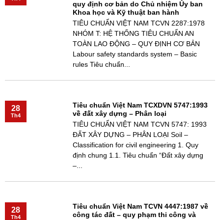
quy định cơ bản do Chủ nhiệm Ủy ban
Khoa học và Kỹ thuật ban hành
TIÊU CHUẨN VIỆT NAM TCVN 2287:1978
NHÓM T: HỆ THỐNG TIÊU CHUẨN AN
TOÀN LAO ĐỘNG – QUY ĐỊNH CƠ BẢN
Labour safety standards system – Basic
rules Tiêu chuẩn...
Tiêu chuẩn Việt Nam TCXDVN 5747:1993
28
về đất xây dựng – Phân loại
Th4
TIÊU CHUẨN VIỆT NAM TCVN 5747: 1993
ĐẤT XÂY DỰNG – PHÂN LOẠI Soil –
Classification for civil engineering 1. Quy
định chung 1.1. Tiêu chuẩn “Đất xây dựng
–...
Tiêu chuẩn Việt Nam TCVN 4447:1987 về
28
công tác đất – quy phạm thi công và
Th4