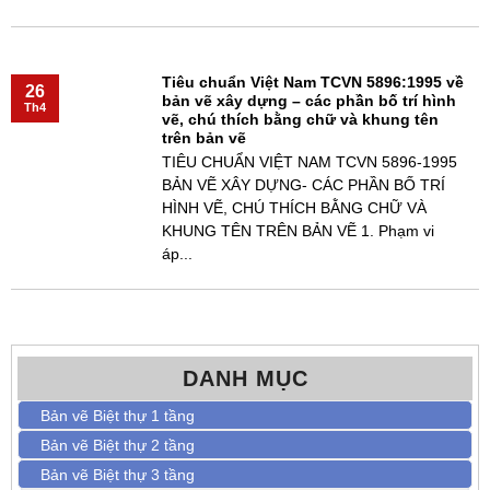
Tiêu chuẩn Việt Nam TCVN 5896:1995 về
26
bản vẽ xây dựng – các phần bố trí hình
Th4
vẽ, chú thích bằng chữ và khung tên
trên bản vẽ
TIÊU CHUẨN VIỆT NAM TCVN 5896-1995
BẢN VẼ XÂY DỰNG- CÁC PHẦN BỐ TRÍ
HÌNH VẼ, CHÚ THÍCH BẰNG CHỮ VÀ
KHUNG TÊN TRÊN BẢN VẼ 1. Phạm vi
áp...
DANH MỤC
Bản vẽ Biệt thự 1 tầng
Bản vẽ Biệt thự 2 tầng
Bản vẽ Biệt thự 3 tầng