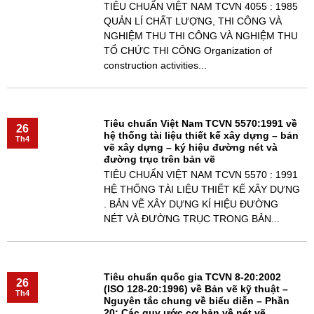
TIÊU CHUẨN VIỆT NAM TCVN 4055 : 1985
QUẢN LÍ CHẤT LƯỢNG, THI CÔNG VÀ
NGHIỆM THU THI CÔNG VÀ NGHIỆM THU
TỔ CHỨC THI CÔNG Organization of
construction activities...
Tiêu chuẩn Việt Nam TCVN 5570:1991 về
26
hệ thống tài liệu thiết kế xây dựng – bản
Th4
vẽ xây dựng – ký hiệu đường nét và
đường trục trên bản vẽ
TIÊU CHUẨN VIỆT NAM TCVN 5570 : 1991
HỆ THỐNG TÀI LIỆU THIẾT KẾ XÂY DỰNG
. BẢN VẼ XÂY DỰNG KÍ HIỆU ĐƯỜNG
NÉT VÀ ĐƯỜNG TRỤC TRONG BẢN...
Tiêu chuẩn quốc gia TCVN 8-20:2002
26
(ISO 128-20:1996) về Bản vẽ kỹ thuật –
Th4
Nguyên tắc chung về biểu diễn – Phần
20: Các quy ước cơ bản về nét vẽ