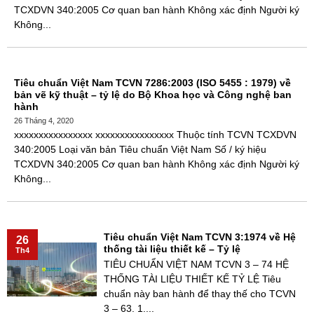
TCXDVN 340:2005 Cơ quan ban hành Không xác định Người ký
Không...
Tiêu chuẩn Việt Nam TCVN 7286:2003 (ISO 5455 : 1979) về
bản vẽ kỹ thuật – tỷ lệ do Bộ Khoa học và Công nghệ ban
hành
26 Tháng 4, 2020
xxxxxxxxxxxxxxxx xxxxxxxxxxxxxxxx Thuộc tính TCVN TCXDVN
340:2005 Loại văn bản Tiêu chuẩn Việt Nam Số / ký hiệu
TCXDVN 340:2005 Cơ quan ban hành Không xác định Người ký
Không...
Tiêu chuẩn Việt Nam TCVN 3:1974 về Hệ
26
thống tài liệu thiết kế – Tỷ lệ
Th4
TIÊU CHUẨN VIỆT NAM TCVN 3 – 74 HỆ
THỐNG TÀI LIỆU THIẾT KẾ TỶ LỆ Tiêu
chuẩn này ban hành để thay thế cho TCVN
3 – 63. 1....