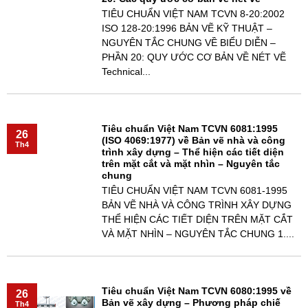
TIÊU CHUẨN VIỆT NAM TCVN 8-20:2002
ISO 128-20:1996 BẢN VẼ KỸ THUẬT –
NGUYÊN TẮC CHUNG VỀ BIỂU DIỄN –
PHẦN 20: QUY ƯỚC CƠ BẢN VỀ NÉT VẼ
Technical...
Tiêu chuẩn Việt Nam TCVN 6081:1995
26
(ISO 4069:1977) về Bản vẽ nhà và công
Th4
trình xây dựng – Thể hiện các tiết diện
trên mặt cắt và mặt nhìn – Nguyên tắc
chung
TIÊU CHUẨN VIỆT NAM TCVN 6081-1995
BẢN VẼ NHÀ VÀ CÔNG TRÌNH XÂY DỰNG
THỂ HIỆN CÁC TIẾT DIỆN TRÊN MẶT CẮT
VÀ MẶT NHÌN – NGUYÊN TẮC CHUNG 1....
Tiêu chuẩn Việt Nam TCVN 6080:1995 về
26
Bản vẽ xây dựng – Phương pháp chiế
Th4