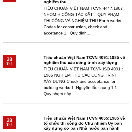
nghiệm thu
TIÊU CHUẨN VIỆT NAM TCVN 4447:1987
NHÓM H CÔNG TÁC ĐẤT – QUY PHẠM
THI CÔNG VÀ NGHIỆM THU Earth works –
Codes for construction, check and
accetance 1. Quy định...
Tiêu chuẩn Việt Nam TCVN 4091:1985 về
28
nghiệm thu các công trình xây dựng
Th4
TIÊU CHUẨN VIỆT NAM TCVN ISO 4091 :
1985 NGHIỆM THU CÁC CÔNG TRÌNH
XÂY DỰNG Check and acceptance for
building works 1. Nguyên tắc chung 1.1.
Quy phạm này...
Tiêu chuẩn Việt Nam TCVN 4055:1985 về
28
tổ chức thi công do Chủ nhiệm Ủy ban
Th4
xây dựng cơ bản Nhà nước ban hành