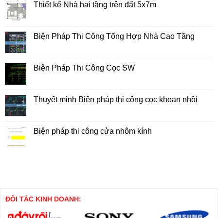
Thiết kế Nhà hai tầng trên đất 5x7m
Không
có
bình
luận
Biện Pháp Thi Công Tổng Hợp Nhà Cao Tầng
ở
Thiết
Không
kế
có
Nhà
bình
hai
luận
Biện Pháp Thi Công Cọc SW
tầng
ở
trên
Biện
Không
đất
Pháp
có
5x7m
Thi
bình
Công
luận
Thuyết minh Biện pháp thi công cọc khoan nhồi
Tổng
ở
Hợp
Biện
Không
Nhà
Pháp
có
Cao
Thi
bình
Tầng
Công
luận
Biện pháp thi công cửa nhôm kính
Cọc
ở
SW
Thuyết
Không
minh
có
Biện
bình
pháp
luận
thi
ở
công
Biện
cọc
pháp
khoan
thi
nhồi
công
cửa
ĐỐI TÁC KINH DOANH:
nhôm
kính