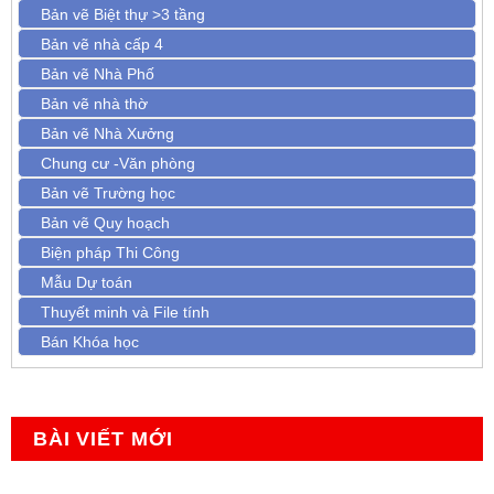
Bản vẽ Biệt thự >3 tầng
Bản vẽ nhà cấp 4
Bản vẽ Nhà Phố
Bản vẽ nhà thờ
Bản vẽ Nhà Xưởng
Chung cư -Văn phòng
Bản vẽ Trường học
Bản vẽ Quy hoạch
Biện pháp Thi Công
Mẫu Dự toán
Thuyết minh và File tính
Bán Khóa học
BÀI VIẾT MỚI