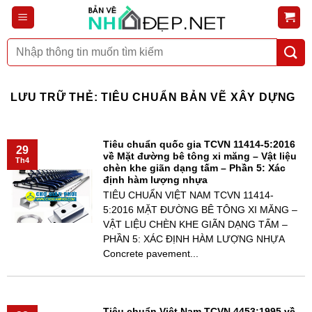
Bỏ
qua
nội
Tìm
dung
kiếm:
LƯU TRỮ THẺ:
TIÊU CHUẨN BẢN VẼ XÂY DỰNG
Tiêu chuẩn quốc gia TCVN 11414-5:2016
29
về Mặt đường bê tông xi măng – Vật liệu
Th4
chèn khe giãn dạng tấm – Phần 5: Xác
định hàm lượng nhựa
TIÊU CHUẨN VIỆT NAM TCVN 11414-
5:2016 MẶT ĐƯỜNG BÊ TÔNG XI MĂNG –
VẬT LIỆU CHÈN KHE GIÃN DẠNG TẤM –
PHẦN 5: XÁC ĐỊNH HÀM LƯỢNG NHỰA
Concrete pavement...
Tiêu chuẩn Việt Nam TCVN 4453:1995 về