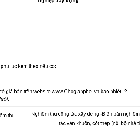
giám sát thi
nghiệp xây dựng
 phụ lục kèm theo nếu có;
có giá bán trên website www.Chogianphoi.vn bao nhiêu ?
dưới.
Nghiệm thu công tác xây dựng -Biên bản nghiệm
iệm thu
tác ván khuôn, cốt thép (nội bộ nhà 