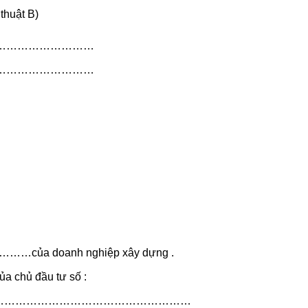
thuật B)
……………………………
……………………………
…………của doanh nghiệp xây dựng .
ủa chủ đầu tư số :
………………………………………………