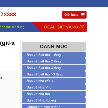
873388
Giỏ hàng
DEAL GIỜ VÀNG
(0)
ành nơi sử dụng
(giữa
DANH MỤC
Bản vẽ Biệt thự 1 tầng
Bản vẽ Biệt thự 2 tầng
Bản vẽ Biệt thự 3 tầng
Bản vẽ Biệt thự >3 tầng
o.
Bản vẽ nhà cấp 4
Bản vẽ Nhà Phố
Bản vẽ nhà thờ
Bản vẽ Nhà Xưởng
Chung cư -Văn phòng