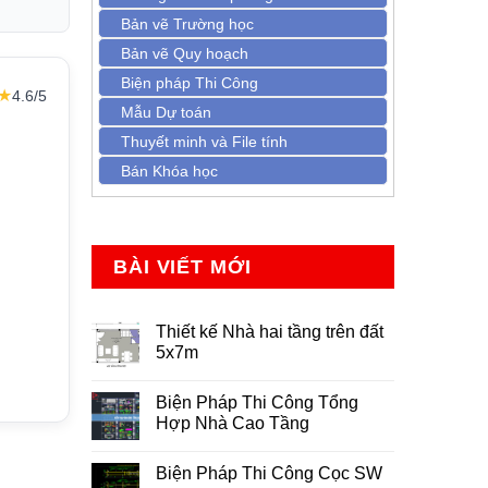
Bản vẽ Trường học
Bản vẽ Quy hoạch
Biện pháp Thi Công
★
4.6/5
Mẫu Dự toán
Thuyết minh và File tính
Bán Khóa học
BÀI VIẾT MỚI
Thiết kế Nhà hai tầng trên đất
5x7m
Không
có
Biện Pháp Thi Công Tổng
bình
luận
Hợp Nhà Cao Tầng
ở
Thiết
Không
kế
có
Biện Pháp Thi Công Cọc SW
Nhà
bình
hai