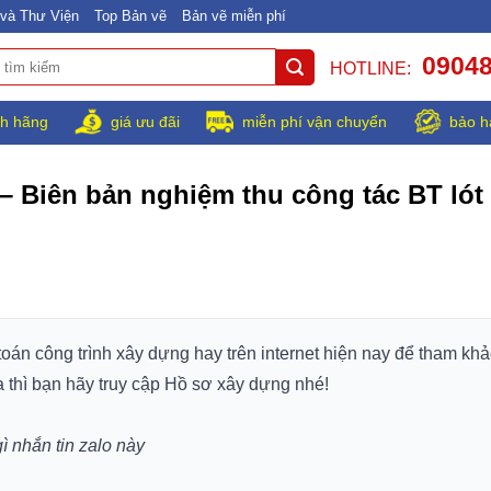
và Thư Viện
Top Bản vẽ
Bản vẽ miễn phí
0904
HOTLINE:
h hãng
giá ưu đãi
miễn phí vận chuyển
bảo h
– Biên bản nghiệm thu công tác BT lót 
 toán công trình xây dựng hay trên internet hiện nay để tham khả
a thì bạn hãy truy cập Hồ sơ xây dựng nhé!
gì nhắn tin zalo này