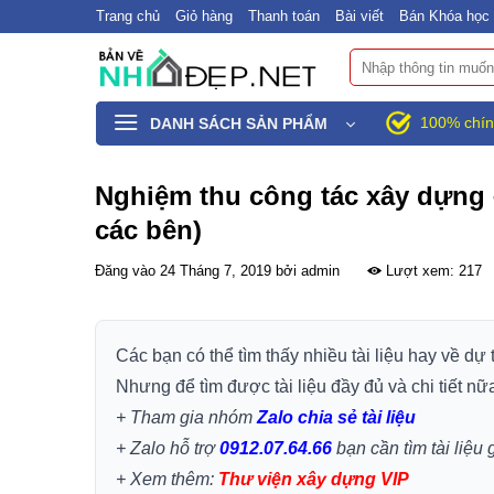
Bỏ
Trang chủ
Giỏ hàng
Thanh toán
Bài viết
Bán Khóa học 
qua
Tìm
nội
kiếm:
dung
100% chín
DANH SÁCH SẢN PHẨM
Nghiệm thu công tác xây dựng 
các bên)
Đăng vào
24 Tháng 7, 2019
bởi
admin
Lượt xem: 217
Các bạn có thể tìm thấy nhiều tài liệu hay về dự
Nhưng để tìm được tài liệu đầy đủ và chi tiết nữ
+ Tham gia nhóm
Zalo chia sẻ tài liệu
+ Zalo hỗ trợ
0912.07.64.66
bạn cần tìm tài liệu 
+
Xem thêm:
Thư viện xây dựng VIP