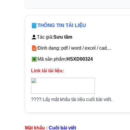
THÔNG TIN TÀI LIỆU
Tác giả:
Sưu tầm
Định dạng: pdf / word / excel / cad…
Mã sản phẩm:
HSXD00324
Link tải tài liệu:
???? Lấy mật khẩu tài liệu cuối bài viết.
Mật khẩu :
Cuối bài viết