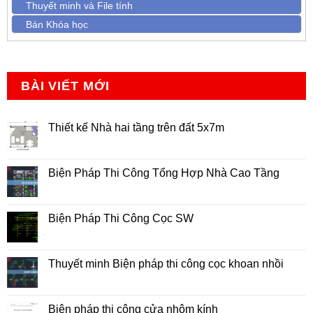
Thuyết minh và File tính
Bán Khóa học
BÀI VIẾT MỚI
Thiết kế Nhà hai tầng trên đất 5x7m
Không
có
bình
luận
Biện Pháp Thi Công Tổng Hợp Nhà Cao Tầng
ở
Thiết
Không
kế
có
Nhà
bình
hai
luận
Biện Pháp Thi Công Cọc SW
tầng
ở
trên
Biện
Không
đất
Pháp
có
5x7m
Thi
bình
Công
luận
Thuyết minh Biện pháp thi công cọc khoan nhồi
Tổng
ở
Hợp
Biện
Không
Nhà
Pháp
có
Cao
Thi
bình
Tầng
Công
luận
Biện pháp thi công cửa nhôm kính