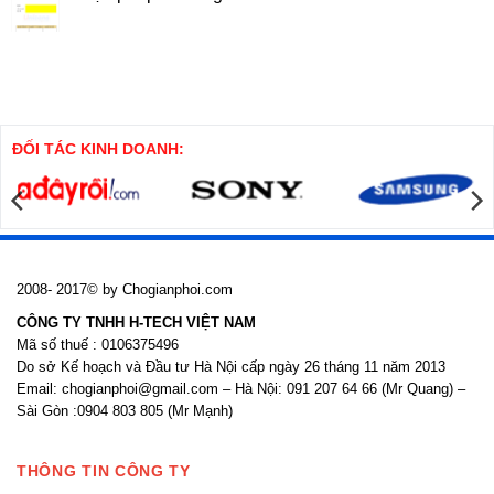
Cọc
ở
SW
Thuyết
Không
minh
có
Biện
bình
pháp
luận
thi
ở
công
Biện
cọc
pháp
khoan
thi
nhồi
công
cửa
ĐỐI TÁC KINH DOANH:
nhôm
kính
2008- 2017© by Chogianphoi.com
CÔNG TY TNHH H-TECH VIỆT NAM
Mã số thuế : 0106375496
Do sở Kế hoạch và Đầu tư Hà Nội cấp ngày 26 tháng 11 năm 2013
Email: chogianphoi@gmail.com – Hà Nội: 091 207 64 66 (Mr Quang) –
Sài Gòn :0904 803 805 (Mr Mạnh)
THÔNG TIN CÔNG TY