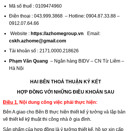
Mã số thuế : 0109474960
Điện thoại : 043.999.3868 – Hotline: 0904.87.33.88 –
0912.07.64.66
Website :
https://azhomegroup.vn
Email:
cskh.azhome@gmail.com
Tài khoản số : 2171.0000.218626
Phạm Văn Quang
– Ngân hàng BIDV – CN Từ Liêm –
Hà Nội
HAI BÊN THOẢ THUẬN KÝ KẾT
HỢP ĐỒNG VỚI NHỮNG ĐIỀU KHOẢN SAU
Điều 1.
Nội dung công việc phải thực hiện:
Bên A giao cho Bên B thực hiện thiết kế ý tưởng và lập bản
vẽ thiết kế kỹ thuật thi công nhà ở gia đình.
Sản phẩm của hợp đồng là ý tưởng thiết kế, hồ sơ xin cấp