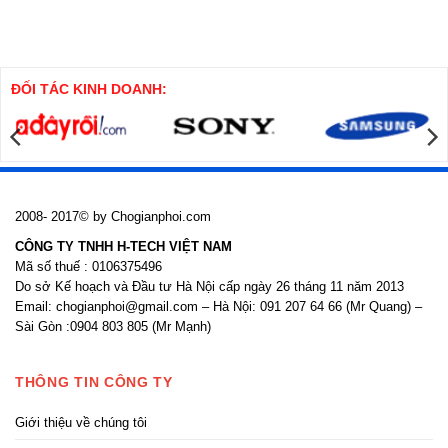
pháp
luận
thi
ở
công
Biện
cọc
pháp
khoan
thi
nhồi
công
cửa
ĐỐI TÁC KINH DOANH:
nhôm
kính
2008- 2017© by Chogianphoi.com
CÔNG TY TNHH H-TECH VIỆT NAM
Mã số thuế : 0106375496
Do sở Kế hoạch và Đầu tư Hà Nội cấp ngày 26 tháng 11 năm 2013
Email: chogianphoi@gmail.com – Hà Nội: 091 207 64 66 (Mr Quang) –
Sài Gòn :0904 803 805 (Mr Mạnh)
THÔNG TIN CÔNG TY
Giới thiệu về chúng tôi