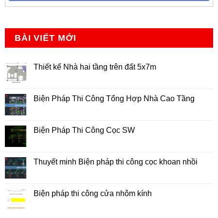
BÀI VIẾT MỚI
Thiết kế Nhà hai tầng trên đất 5x7m
Không
có
bình
luận
Biện Pháp Thi Công Tổng Hợp Nhà Cao Tầng
ở
Thiết
Không
kế
có
Nhà
bình
hai
luận
Biện Pháp Thi Công Cọc SW
tầng
ở
trên
Biện
Không
đất
Pháp
có
5x7m
Thi
bình
Công
luận
Thuyết minh Biện pháp thi công cọc khoan nhồi
Tổng
ở
Hợp
Biện
Không
Nhà
Pháp
có
Cao
Thi
bình
Tầng
Công
luận
Biện pháp thi công cửa nhôm kính
Cọc
ở
SW
Thuyết
Không
minh
có
Biện
bình