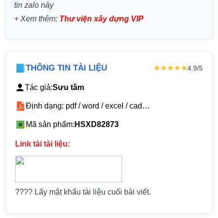
tin zalo này
+
Xem thêm:
Thư viện xây dựng VIP
THÔNG TIN TÀI LIỆU
★★★★★
4.9/5
Tác giả:
Sưu tầm
Định dạng: pdf / word / excel / cad…
Mã sản phẩm:
HSXD82873
Link tải tài liệu:
???? Lấy mật khẩu tài liệu cuối bài viết.