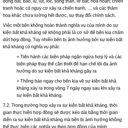
động đất, bão, lũ, lụt, lốc, sóng thần, lở đất; hoả hoạn; chiến
tranh hoặc có nguy cơ xảy ra chiến tranh, … và các thảm
hoạ khác chưa lường hết được, sự thay đổi chính sách.
Việc một bên không hoàn thành nghĩa vụ của mình do sự
kiện bất khả kháng sẽ không phải là cơ sở để bên kia chấm
dứt hợp đồng. Tuy nhiên bên bị ảnh hưởng bởi sự kiện bất
khả kháng có nghĩa vụ phải:
+ Tiến hành các biện pháp ngăn ngừa hợp lý và các
biện pháp thay thế cần thiết để hạn chế tối đa ảnh
hưởng do sự kiện bất khả kháng gây ra
+ Thông báo ngay cho bên kia về sự kiện bất khả
kháng xảy ra trong vòng 7 ngày ngay sau khi xảy ra
sự kiện bất khả kháng.
7.2. Trong trường hợp xảy ra sự kiện bất khả kháng, thời
gian thực hiện hợp đồng sẽ được kéo dài bằng thời gian
diễn ra sự kiện bất khả kháng mà bên bị ảnh hưởng không
thể thực hiện các nghĩa vụ theo hợp đồng của mình