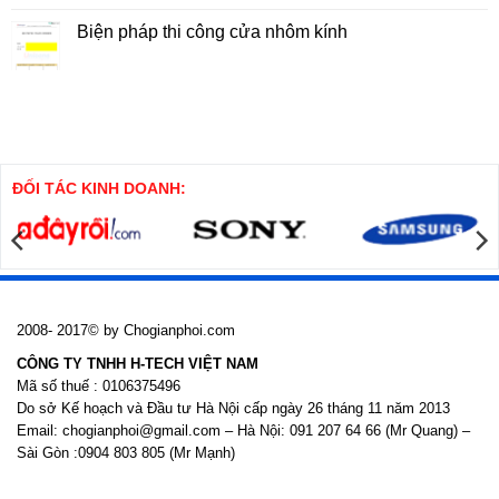
Cao
Thi
bình
Tầng
Công
luận
Biện pháp thi công cửa nhôm kính
Cọc
ở
SW
Thuyết
Không
minh
có
Biện
bình
pháp
luận
thi
ở
công
Biện
cọc
pháp
khoan
thi
nhồi
công
cửa
ĐỐI TÁC KINH DOANH:
nhôm
kính
2008- 2017© by Chogianphoi.com
CÔNG TY TNHH H-TECH VIỆT NAM
Mã số thuế : 0106375496
Do sở Kế hoạch và Đầu tư Hà Nội cấp ngày 26 tháng 11 năm 2013
Email: chogianphoi@gmail.com – Hà Nội: 091 207 64 66 (Mr Quang) –
Sài Gòn :0904 803 805 (Mr Mạnh)