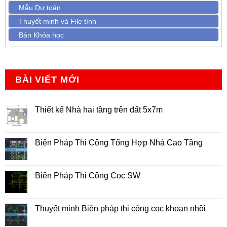
Mẫu Dự toán
Thuyết minh và File tính
Bán Khóa học
BÀI VIẾT MỚI
Thiết kế Nhà hai tầng trên đất 5x7m
Không
có
bình
luận
Biện Pháp Thi Công Tổng Hợp Nhà Cao Tầng
ở
Thiết
Không
kế
có
Nhà
bình
hai
luận
Biện Pháp Thi Công Cọc SW
tầng
ở
trên
Biện
Không
đất
Pháp
có
5x7m
Thi
bình
Công
luận
Thuyết minh Biện pháp thi công cọc khoan nhồi
Tổng
ở
Hợp
Biện
Không
Nhà
Pháp
có