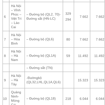
Hà Nội
– Vĩnh
329
Phúc –
– Đường bộ (QL2, 70)-
6
7.662
7.662
Việt Trì
Đường sắt (HN-LC)
294
– Lào
Cai
Hà Nội
– Hòa
– Đường bộ (QL6)
7
80
7.662
7.662
Bình
Hà Nội
– Hà
– Đường bộ (QL1A)
8
59
11.492
11.492
Nam
– Đường sắt (TN)
Hà Nội
-Đườngbộ
– Hà
9
15.323
15.323
(QL32,LHL,QL1A,QL6)
Tây
Quảng
Ninh-
– Đường bộ (QL18)
10
218
6.044
6.044
Móng
Cái