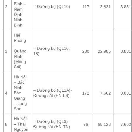
Bình –
– Đường bộ (QL10)
2
117
3.831
3.831
Nam
Định-
Ninh
Bình
Hải
Phòng
–
– Đường bộ (QL10,
Quảng
3
280
22.985
3.831
18)
Ninh
(Móng
Cái)
Hà Nội
– Bắc
Ninh –
– Đường bộ (QL1A)-
Bắc
4
172
7.662
3.831
Đường sắt (HN-LS)
Giang
– Lạng
Sơn
Hà Nội
– Đường bộ (QL3)-
– Thái
5
76
65.123
7.662
Đường sắt (HN-TN)
Nguyên