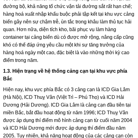
đường bộ, khả năng tổ chức vận tải đường sắt rất hạn chế;
hàng hoá xuất nhập khẩu buộc phải tập kết tại khu vực cảng
biển gây nên sự chậm trễ, ùn tắc trong khâu làm thủ tục hải
quan. Hơn nữa, diện tích kho, bãi phục vụ làm hàng
container tại cảng biển dù có được mở rộng, nâng cấp cũng
khó có thể đáp ứng yêu cầu một khi sự tăng trưởng của
hàng hoá ngày một cao, đặc biệt là vào những thời kỳ cao
điểm trong năm.
1.3. Hiện trạng về hệ thống cảng cạn tại khu vực phía
Bắc
Hiện nay, khu vực phía Bắc có 3 cảng cạn là ICD Gia Lâm
(Hà Nội), ICD Thuỵ Vân (Việt Trì – Phú Thọ) và ICD Hải
Dương (Hải Dương). ICD Gia Lâm là cảng cạn đầu tiên tại
miền Bắc, bắt đầu hoạt động từ năm 1996; ICD Thuỵ Vân
được áp dụng thí điểm mô hình cảng cạn từ cuối năm 2004
và ICD Hải Dương mới được áp dụng thí điểm đầu năm
2005. Tuy nhiên, khả năng hoạt động của các cảng cạn còn