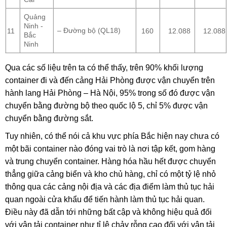
Quảng
Ninh -
– Đường bộ (QL18)
11
160
12.088
12.088
Bắc
Ninh
Qua các số liệu trên ta có thể thấy, trên 90% khối lượng
container đi và đến cảng Hải Phòng được vận chuyển trên
hành lang Hải Phòng – Hà Nội, 95% trong số đó được vận
chuyển bằng đường bộ theo quốc lộ 5, chỉ 5% được vận
chuyển bằng đường sắt.
Tuy nhiên, có thể nói cả khu vực phía Bắc hiện nay chưa có
một bãi container nào đóng vai trò là nơi tập kết, gom hàng
và trung chuyển container. Hàng hóa hầu hết được chuyển
thẳng giữa cảng biển và kho chủ hàng, chỉ có một tỷ lệ nhỏ
thông qua các cảng nội địa và các địa điểm làm thủ tục hải
quan ngoài cửa khẩu để tiến hành làm thủ tục hải quan.
Điều này đã dẫn tới những bất cập và không hiệu quả đối
với vận tải container như tỉ lệ chảy rỗng cao đối với vận tải