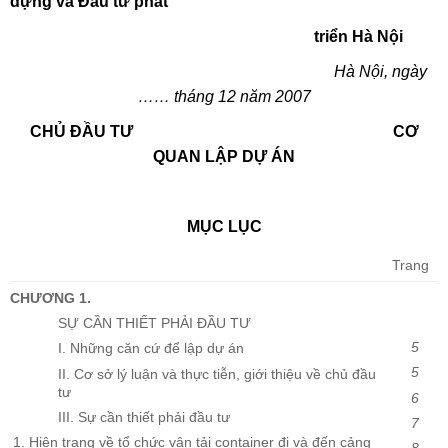
dựng và Đầu tư phát
triển Hà Nội
Hà Nội, ngày
…… tháng 12 năm 2007
CHỦ ĐẦU TƯ CƠ
QUAN LẬP DỰ ÁN
MỤC LỤC
Trang
CHƯƠNG 1.
SỰ CẦN THIẾT PHẢI ĐẦU TƯ
5
I. Những căn cứ để lập dự án
5
II. Cơ sở lý luận và thực tiễn, giới thiệu về chủ đầu
tư
6
III. Sự cần thiết phải đầu tư
7
Hiện trạng về tổ chức vận tải container đi và đến cảng