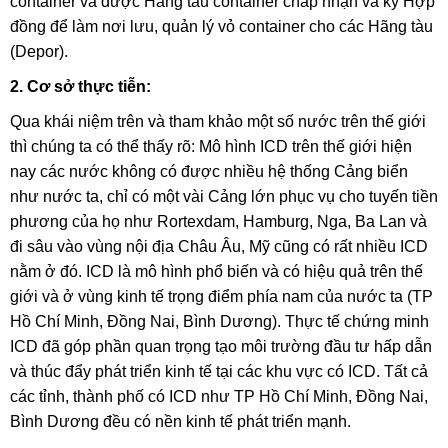
container và được Hãng tầu container chấp nhận và ký Hợp
đồng để làm nơi lưu, quản lý vỏ container cho các Hãng tàu
(Depor).
2. Cơ sở thực tiễn:
Qua khái niệm trên và tham khảo một số nước trên thế giới
thì chúng ta có thể thấy rõ: Mô hình ICD trên thế giới hiện
nay các nước không có được nhiều hệ thống Cảng biển
như nước ta, chỉ có một vài Cảng lớn phục vụ cho tuyến tiền
phương của họ như Rortexdam, Hamburg, Nga, Ba Lan và
đi sâu vào vùng nội địa Châu Âu, Mỹ cũng có rất nhiều ICD
nằm ở đó. ICD là mô hình phổ biến và có hiệu quả trên thế
giới và ở vùng kinh tế trọng điểm phía nam của nước ta (TP
Hồ Chí Minh, Đồng Nai, Bình Dương). Thực tế chứng minh
ICD đã góp phần quan trọng tạo môi trường đầu tư hấp dẫn
và thúc đẩy phát triển kinh tế tại các khu vực có ICD. Tất cả
các tỉnh, thành phố có ICD như TP Hồ Chí Minh, Đồng Nai,
Bình Dương đều có nền kinh tế phát triển mạnh.