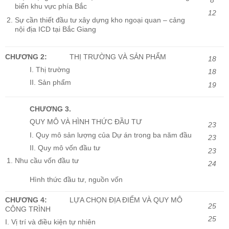
8
biển khu vực phía Bắc
12
Sự cần thiết đầu tư xây dựng kho ngoại quan – cảng
nội địa ICD tại Bắc Giang
CHƯƠNG 2:
THỊ TRƯỜNG VÀ SẢN PHẨM
18
I. Thị trường
18
II. Sản phẩm
19
CHƯƠNG 3.
QUY MÔ VÀ HÌNH THỨC ĐẦU TƯ
23
I. Quy mô sản lượng của Dự án trong ba năm đầu
23
II. Quy mô vốn đầu tư
23
Nhu cầu vốn đầu tư
24
Hình thức đầu tư, nguồn vốn
CHƯƠNG 4:
LỰA CHỌN ĐỊA ĐIỂM VÀ QUY MÔ
25
CÔNG TRÌNH
25
I. Vị trí và điều kiện tự nhiên