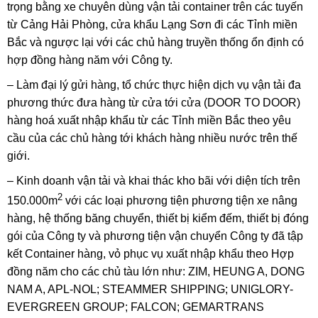
trọng bằng xe chuyên dùng vận tải container trên các tuyến
từ Cảng Hải Phòng, cửa khẩu Lạng Sơn đi các Tỉnh miền
Bắc và ngược lại với các chủ hàng truyền thống ổn định có
hợp đồng hàng năm với Công ty.
– Làm đại lý gửi hàng, tổ chức thực hiện dịch vụ vận tải đa
phương thức đưa hàng từ cửa tới cửa (DOOR TO DOOR)
hàng hoá xuất nhập khẩu từ các Tỉnh miền Bắc theo yêu
cầu của các chủ hàng tới khách hàng nhiều nước trên thế
giới.
– Kinh doanh vận tải và khai thác kho bãi với diện tích trên
2
150.000m
với các loại phương tiện phương tiện xe nâng
hàng, hệ thống băng chuyển, thiết bị kiểm đếm, thiết bị đóng
gói của Công ty và phương tiện vận chuyển Công ty đã tập
kết Container hàng, vỏ phục vụ xuất nhập khẩu theo Hợp
đồng năm cho các chủ tàu lớn như: ZIM, HEUNG A, DONG
NAM A, APL-NOL; STEAMMER SHIPPING; UNIGLORY-
EVERGREEN GROUP; FALCON; GEMARTRANS