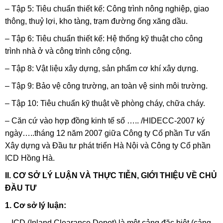
– Tập 5: Tiêu chuẩn thiết kế: Công trình nông nghiệp, giao
thông, thuỷ lợi, kho tàng, trạm đường ống xăng dầu.
– Tập 6: Tiêu chuẩn thiết kế: Hệ thống kỹ thuật cho công
trình nhà ở và công trình công cộng.
– Tập 8: Vật liệu xây dựng, sản phẩm cơ khí xây dựng.
– Tập 9: Bảo vệ công trường, an toàn vệ sinh môi trường.
– Tập 10: Tiêu chuẩn kỹ thuật về phòng cháy, chữa cháy.
– Căn cứ vào hợp đồng kinh tế số ….. /HIDECC-2007 ký
ngày…..tháng 12 năm 2007 giữa Công ty Cổ phần Tư vấn
Xây dựng và Đầu tư phát triển Hà Nội và Công ty Cổ phần
ICD Hồng Hà.
II. CƠ SỞ LÝ LUẬN VÀ THỰC TIỄN, GIỚI THIỆU VỀ CHỦ
ĐẦU TƯ
1. Cơ sở lý luận:
– ICD (Inland Clearance Depot) là một cảng đặc biệt (cảng