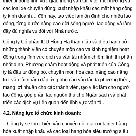
thiết bị trong lĩnh vực giao thông vận tải, y tế, môi trường và
các loại xe chuyên dùng; xuất nhập khẩu các mặt hàng công
ty kinh doanh… đến nay, tạo việc làm ổn định cho nhiều lao
động, từng bước nâng cao đời sống người lao động và làm
đầy đủ nghĩa vụ đối với Nhà nước.
Công ty Cổ phần ICD Hồng Hà thành lập và điều hành bởi
những thành viên có chuyên môn cao và kinh nghiệm hoạt
động trong lĩnh vực dịch vụ vận tải nhằm chiếm lĩnh thị phần
nhất định. Phương châm hoạt động và phát triển của Công
ty là đầu tư đồng bộ, chuyên môn hóa cao, nâng cao năng
lực vận tải nhằm đáp ứng nhu cầu vận tải đa phương thức,
mang lợi nhuận cho các thành viên, tạo việc làm cho người
lao động, góp phần tạo nguồn thu cho Ngân sách và phát
triển các dịch vụ liên quan đến lĩnh vực vận tải.
4.2. Năng lực tổ chức kinh doanh:
– Công ty sẽ thực hiện vận chuyển nội địa container hàng
hóa xuất nhập khẩu và các loại hàng hóa siêu trường siêu