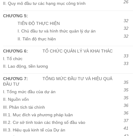
26
II. Quy mô đầu tư các hạng mục công trình
CHƯƠNG 5:
32
TIẾN ĐỘ THỰC HIỆN
32
I. Chủ đầu tư và hình thức quản lý dự án
32
II. Tiến độ thực hiện
CHƯƠNG 6:
TỔ CHỨC QUẢN LÝ VÀ KHAI THÁC
33
I. Tổ chức
33
II. Lao động, tiền lương
CHƯƠNG 7:
TỔNG MỨC ĐẦU TƯ VÀ HIỆU QUẢ
35
ĐẦU TƯ
35
I. Tổng mức đầu của dự án
35
II. Nguồn vốn
36
III. Phân tích tài chính
36
III.1. Mục đích và phương pháp luận
37
III.2. Cơ sở tính toán các thông số đầu vào
41
III.3. Hiệu quả kinh tế của Dự án
42