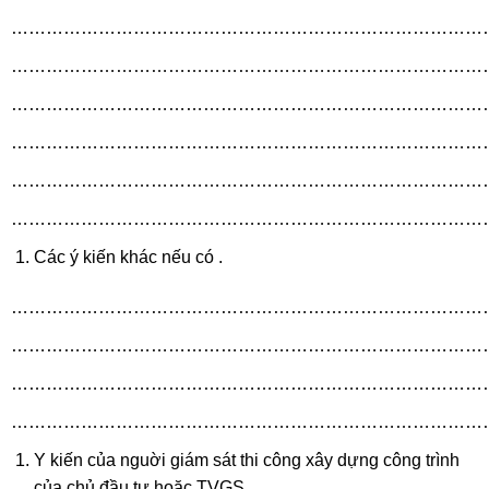
………………………………………………………………………
………………………………………………………………………
………………………………………………………………………
………………………………………………………………………
………………………………………………………………………
………………………………………………………………………
Các ý kiến khác nếu có .
………………………………………………………………………
………………………………………………………………………
………………………………………………………………………
………………………………………………………………………
Y kiến của nguời giám sát thi công xây dựng công trình
của chủ đầu tư hoặc TVGS .