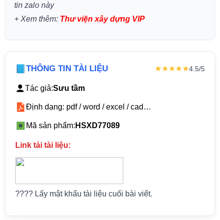
tin zalo này
+
Xem thêm:
Thư viện xây dựng VIP
THÔNG TIN TÀI LIỆU
★★★★★
4.5/5
Tác giả:
Sưu tầm
Định dạng: pdf / word / excel / cad…
Mã sản phẩm:
HSXD77089
Link tải tài liệu:
???? Lấy mật khẩu tài liệu cuối bài viết.