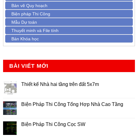
Bản vẽ Quy hoạch
Biện pháp Thi Công
Mẫu Dự toán
Thuyết minh và File tính
Bán Khóa học
BÀI VIẾT MỚI
Thiết kế Nhà hai tầng trên đất 5x7m
Không
có
bình
luận
Biện Pháp Thi Công Tổng Hợp Nhà Cao Tầng
ở
Thiết
Không
kế
có
Nhà
bình
hai
luận
Biện Pháp Thi Công Cọc SW
tầng
ở
trên
Biện
Không
đất
Pháp
có