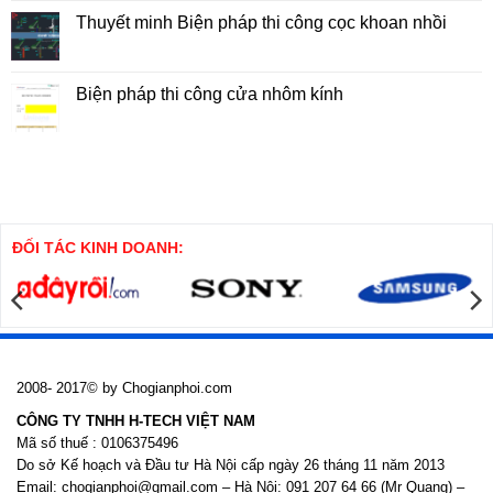
5x7m
Thi
bình
Công
luận
Thuyết minh Biện pháp thi công cọc khoan nhồi
Tổng
ở
Hợp
Biện
Không
Nhà
Pháp
có
Cao
Thi
bình
Tầng
Công
luận
Biện pháp thi công cửa nhôm kính
Cọc
ở
SW
Thuyết
Không
minh
có
Biện
bình
pháp
luận
thi
ở
công
Biện
cọc
pháp
khoan
thi
nhồi
công
cửa
ĐỐI TÁC KINH DOANH:
nhôm
kính
2008- 2017© by Chogianphoi.com
CÔNG TY TNHH H-TECH VIỆT NAM
Mã số thuế : 0106375496
Do sở Kế hoạch và Đầu tư Hà Nội cấp ngày 26 tháng 11 năm 2013
Email: chogianphoi@gmail.com – Hà Nội: 091 207 64 66 (Mr Quang) –