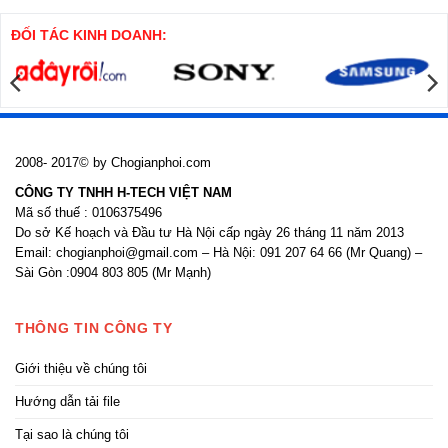
khoan
thi
nhồi
công
cửa
ĐỐI TÁC KINH DOANH:
nhôm
kính
2008- 2017© by Chogianphoi.com
CÔNG TY TNHH H-TECH VIỆT NAM
Mã số thuế : 0106375496
Do sở Kế hoạch và Đầu tư Hà Nội cấp ngày 26 tháng 11 năm 2013
Email: chogianphoi@gmail.com – Hà Nội: 091 207 64 66 (Mr Quang) –
Sài Gòn :0904 803 805 (Mr Mạnh)
THÔNG TIN CÔNG TY
Giới thiệu về chúng tôi
Hướng dẫn tải file
Tại sao là chúng tôi