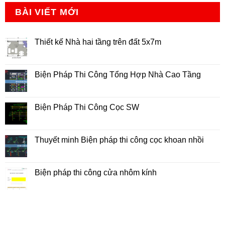
BÀI VIẾT MỚI
Thiết kế Nhà hai tầng trên đất 5x7m
Không
có
bình
luận
Biện Pháp Thi Công Tổng Hợp Nhà Cao Tầng
ở
Thiết
Không
kế
có
Nhà
bình
hai
luận
Biện Pháp Thi Công Cọc SW
tầng
ở
trên
Biện
Không
đất
Pháp
có
5x7m
Thi
bình
Công
luận
Thuyết minh Biện pháp thi công cọc khoan nhồi
Tổng
ở
Hợp
Biện
Không
Nhà
Pháp
có
Cao
Thi
bình
Tầng
Công
luận
Biện pháp thi công cửa nhôm kính
Cọc
ở
SW
Thuyết
Không
minh
có
Biện
bình
pháp
luận
thi
ở
công
Biện
cọc
pháp