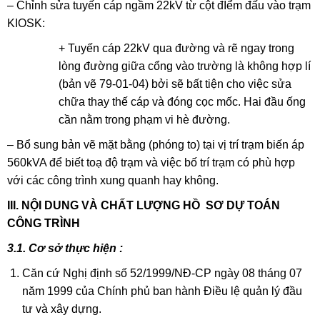
– Chỉnh sửa tuyến cáp ngầm 22kV từ cột đIểm đấu vào trạm
KIOSK:
+ Tuyến cáp 22kV qua đường và rẽ ngay trong
lòng đường giữa cổng vào trường là không hợp lí
(bản vẽ 79-01-04) bởi sẽ bất tiện cho việc sửa
chữa thay thế cáp và đóng cọc mốc. Hai đầu ống
cần nằm trong phạm vi hè đường.
– Bổ sung bản vẽ mặt bằng (phóng to) tại vị trí trạm biến áp
560kVA để biết toạ độ trạm và việc bố trí trạm có phù hợp
với các công trình xung quanh hay không.
III. NỘI DUNG VÀ CHẤT LƯỢNG HỒ SƠ DỰ TOÁN
CÔNG TRÌNH
3.1. Cơ sở thực hiện :
Căn cứ Nghị định số 52/1999/NĐ-CP ngày 08 tháng 07
năm 1999 của Chính phủ ban hành Điều lệ quản lý đầu
tư và xây dựng.