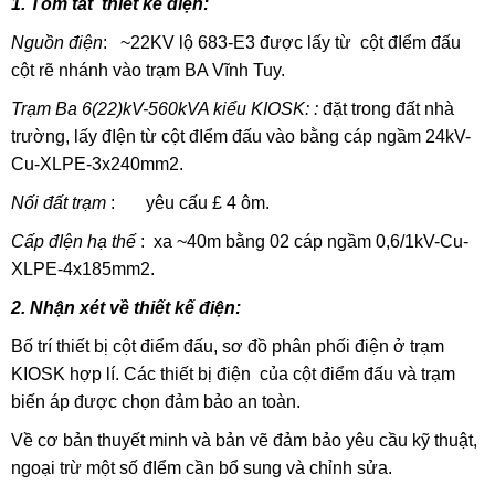
1. Tóm tắt thiết kế điện:
Nguồn điện
: ~22KV lộ 683-E3 được lấy từ cột đIểm đấu
cột rẽ nhánh vào trạm BA Vĩnh Tuy.
Trạm Ba 6(22)kV-560kVA kiểu KIOSK: :
đặt trong đất nhà
trường, lấy đIện từ cột đIểm đấu vào bằng cáp ngầm 24kV-
Cu-XLPE-3x240mm2.
Nối đất trạm
: yêu cấu £ 4 ôm.
Cấp đIện hạ thế
: xa ~40m bằng 02 cáp ngầm 0,6/1kV-Cu-
XLPE-4x185mm2.
2. Nhận xét về thiết kế điện:
Bố trí thiết bị cột điểm đấu, sơ đồ phân phối điện ở trạm
KIOSK hợp lí. Các thiết bị điện của cột điểm đấu và trạm
biến áp được chọn đảm bảo an toàn.
Về cơ bản thuyết minh và bản vẽ đảm bảo yêu cầu kỹ thuật,
ngoại trừ một số đIểm cần bổ sung và chỉnh sửa.