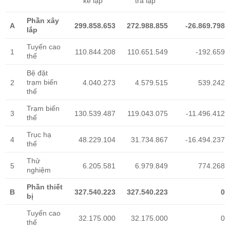
kế lập
tra lập
Phần xây
A
299.858.653
272.988.855
-26.869.798
lắp
Tuyến cao
1
110.844.208
110.651.549
-192.659
thế
Bệ đặt
trạm biến
2
4.040.273
4.579.515
539.242
thế
Trạm biến
3
130.539.487
119.043.075
-11.496.412
thế
Trục hạ
4
48.229.104
31.734.867
-16.494.237
thế
Thử
5
6.205.581
6.979.849
774.268
nghiệm
Phần thiết
B
327.540.223
327.540.223
0
bị
Tuyến cao
32.175.000
32.175.000
0
thế