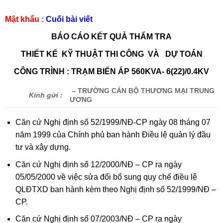
Mật khẩu :
Cuối bài viết
BÁO CÁO KẾT QUẢ THẨM TRA
THIẾT KẾ KỸ THUẬT THI CÔNG VÀ DỰ TOÁN
CÔNG TRÌNH : TRẠM BIẾN ÁP 560KVA- 6(22)/0.4KV
– TRƯỜNG CÁN BỘ THƯƠNG MẠI TRUNG
Kính gửi :
ƯƠNG
Căn cứ Nghị định số 52/1999/NĐ-CP ngày 08 tháng 07
năm 1999 của Chính phủ ban hành Điều lệ quản lý đầu
tư và xây dựng.
Căn cứ Nghị định số 12/2000/NĐ – CP ra ngày
05/05/2000 về việc sửa đổi bổ sung quy chế điều lệ
QLĐTXD ban hành kèm theo Nghị định số 52/1999/NĐ –
CP.
Căn cứ Nghị định số 07/2003/NĐ – CP ra ngày