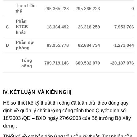
Trạm biến
295.365.223
295.365.223
0
thế
Phần
KTCB
C
18.364.492
26.318.259
7.953.766
khác
Phần dự
D
63.955.778
62.684.734
-1.271.044
phòng
Tổng
709.719.146
689.532.070
-20.187.076
cộng
IV. KẾT LUẬN VÀ KIẾN NGHỊ
Hồ sơ thiết kế kỹ thuật thi công đã tuân thủ theo đúng quy
định về quản lý chất lượng công trình theo Quyết định số
18/2003 /QĐ – BXD ngày 27/6/2003 của Bộ trưởng Bộ Xây
dựng .
Thiết kế về cơ bản đáp ứng yêu cầu kỹ thuật. Tuy nhiên cần