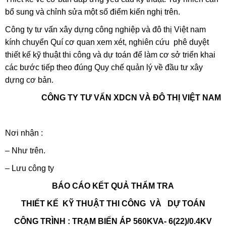
bổ sung và chỉnh sửa một số điểm kiến nghị trên.
Công ty tư vấn xây dựng công nghiệp và đô thị Việt nam
kính chuyển Quí cơ quan xem xét, nghiên cứu phê duyệt
thiết kế kỹ thuật thi công và dự toán để làm cơ sở triển khai
các bước tiếp theo đúng Quy chế quản lý về đầu tư xây
dựng cơ bản.
CÔNG TY TƯ VẤN XDCN VÀ ĐÔ THỊ VIỆT NAM
Nơi nhận :
– Như trên.
– Lưu công ty
BÁO CÁO KẾT QUẢ THẨM TRA
THIẾT KẾ KỸ THUẬT THI CÔNG VÀ DỰ TOÁN
CÔNG TRÌNH : TRẠM BIẾN ÁP 560KVA- 6(22)/0.4KV