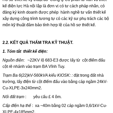
kế điện lực Hà nội lập là đơn vị có tư cách pháp nhân, có
đăng ký kinh doanh được phép hành nghề tư vấn thiết kế
xây dựng công trình tương tự có các kỹ sư phụ trách các bộ
môn kỹ thuật đảm bảo tính hợp lệ của hồ sơ thiết kế.
2.2. KẾT QUẢ THẨM TRA KỸ THUẬT.
1. Tóm tắt thiết kế điện:
Nguồn điện
: ~22KV lộ 683-E3 được lấy từ cột đIểm đấu
cột rẽ nhánh vào trạm BA Vĩnh Tuy.
Trạm Ba 6(22)kV-560kVA kiểu KIOSK: :
đặt trong đất nhà
trường, lấy đIện từ cột đIểm đấu vào bằng cáp ngầm 24kV-
Cu-XLPE-3x240mm2.
Nối đất trạm
: yêu cấu £ 4 ôm.
Cấp đIện hạ thế
: xa ~40m bằng 02 cáp ngầm 0,6/1kV-Cu-
XLPE-4x185mm2.