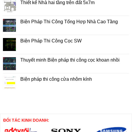
Thiết kế Nhà hai tầng trên đất 5x7m
Không
có
bình
luận
Biện Pháp Thi Công Tổng Hợp Nhà Cao Tầng
ở
Thiết
Không
kế
có
Nhà
bình
hai
luận
Biện Pháp Thi Công Cọc SW
tầng
ở
trên
Biện
Không
đất
Pháp
có
5x7m
Thi
bình
Công
luận
Thuyết minh Biện pháp thi công cọc khoan nhồi
Tổng
ở
Hợp
Biện
Không
Nhà
Pháp
có
Cao
Thi
bình
Tầng
Công
luận
Biện pháp thi công cửa nhôm kính
Cọc
ở
SW
Thuyết
Không
minh
có
Biện
bình
pháp
luận
thi
ở
công
Biện
cọc
pháp
khoan
thi
nhồi
công
cửa
ĐỐI TÁC KINH DOANH:
nhôm
kính