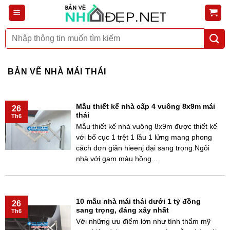
Bỏ
qua
nội
Tìm
dung
kiếm:
BẢN VẼ NHÀ MÁI THÁI
Mẫu thiết kế nhà cấp 4 vuông 8x9m mái
26
thái
Th6
Mẫu thiết kế nhà vuông 8x9m được thiết kế
với bố cục 1 trệt 1 lầu 1 lửng mang phong
cách đơn giản hieenj đại sang trọng.Ngôi
nhà với gam màu hồng...
10 mẫu nhà mái thái dưới 1 tỷ đồng
26
sang trọng, đáng xây nhất
Th6
Với những ưu điểm lớn như tính thẩm mỹ