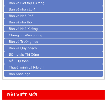
Bản vẽ Biệt thự >3 tầng
Bản vẽ nhà cấp 4
Bản vẽ Nhà Phố
Bản vẽ nhà thờ
Bản vẽ Nhà Xưởng
Chung cư -Văn phòng
Bản vẽ Trường học
Bản vẽ Quy hoạch
Biện pháp Thi Công
Mẫu Dự toán
Thuyết minh và File tính
Bán Khóa học
BÀI VIẾT MỚI