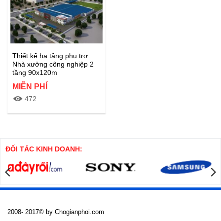
Thiết kế hạ tầng phụ trợ
Nhà xưởng công nghiệp 2
tầng 90x120m
MIỄN PHÍ
472
Bộ bản vẽ thiết kế đầy đủ nhà
máy sản xuất điện tử đầy đủ
hạng mục phụ trợ sân đường
xưởng chính 90x120m khu đất
ĐỐI TÁC KINH DOANH:
250x133m
Xem thêm
2008- 2017© by Chogianphoi.com