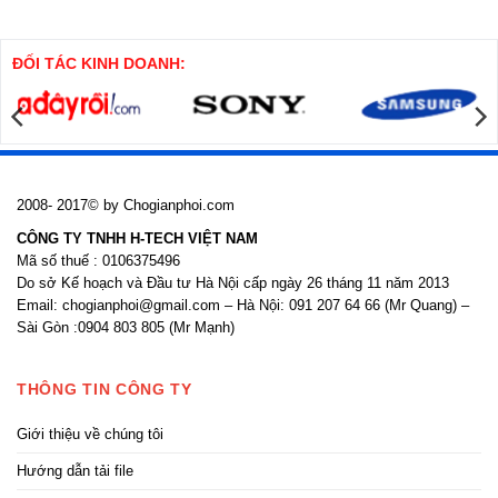
công
Biện
cọc
pháp
khoan
thi
nhồi
công
cửa
ĐỐI TÁC KINH DOANH:
nhôm
kính
2008- 2017© by Chogianphoi.com
CÔNG TY TNHH H-TECH VIỆT NAM
Mã số thuế : 0106375496
Do sở Kế hoạch và Đầu tư Hà Nội cấp ngày 26 tháng 11 năm 2013
Email: chogianphoi@gmail.com – Hà Nội: 091 207 64 66 (Mr Quang) –
Sài Gòn :0904 803 805 (Mr Mạnh)
THÔNG TIN CÔNG TY
Giới thiệu về chúng tôi
Hướng dẫn tải file