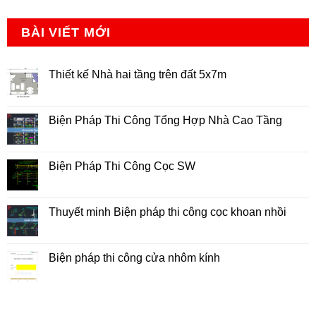
BÀI VIẾT MỚI
Thiết kế Nhà hai tầng trên đất 5x7m
Không
có
bình
luận
Biện Pháp Thi Công Tổng Hợp Nhà Cao Tầng
ở
Thiết
Không
kế
có
Nhà
bình
hai
luận
Biện Pháp Thi Công Cọc SW
tầng
ở
trên
Biện
Không
đất
Pháp
có
5x7m
Thi
bình
Công
luận
Thuyết minh Biện pháp thi công cọc khoan nhồi
Tổng
ở
Hợp
Biện
Không
Nhà
Pháp
có
Cao
Thi
bình
Tầng
Công
luận
Biện pháp thi công cửa nhôm kính
Cọc
ở
SW
Thuyết
Không
minh
có
Biện
bình
pháp
luận
thi
ở