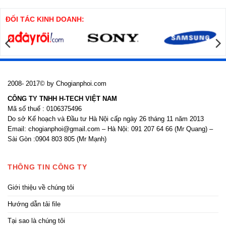
khoan
thi
nhồi
công
cửa
ĐỐI TÁC KINH DOANH:
nhôm
kính
2008- 2017© by Chogianphoi.com
CÔNG TY TNHH H-TECH VIỆT NAM
Mã số thuế : 0106375496
Do sở Kế hoạch và Đầu tư Hà Nội cấp ngày 26 tháng 11 năm 2013
Email: chogianphoi@gmail.com – Hà Nội: 091 207 64 66 (Mr Quang) –
Sài Gòn :0904 803 805 (Mr Mạnh)
THÔNG TIN CÔNG TY
Giới thiệu về chúng tôi
Hướng dẫn tải file
Tại sao là chúng tôi