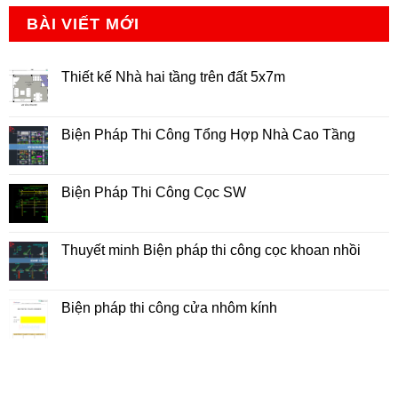
BÀI VIẾT MỚI
Thiết kế Nhà hai tầng trên đất 5x7m
Không
có
bình
luận
Biện Pháp Thi Công Tổng Hợp Nhà Cao Tầng
ở
Thiết
Không
kế
có
Nhà
bình
hai
luận
Biện Pháp Thi Công Cọc SW
tầng
ở
trên
Biện
Không
đất
Pháp
có
5x7m
Thi
bình
Công
luận
Thuyết minh Biện pháp thi công cọc khoan nhồi
Tổng
ở
Hợp
Biện
Không
Nhà
Pháp
có
Cao
Thi
bình
Tầng
Công
luận
Biện pháp thi công cửa nhôm kính
Cọc
ở
SW
Thuyết
Không
minh
có
Biện
bình
pháp
luận
thi
ở
công
Biện
cọc
pháp