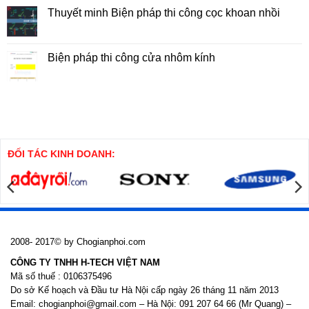
Công
luận
Thuyết minh Biện pháp thi công cọc khoan nhồi
Tổng
ở
Hợp
Biện
Không
Nhà
Pháp
có
Cao
Thi
bình
Tầng
Công
luận
Biện pháp thi công cửa nhôm kính
Cọc
ở
SW
Thuyết
Không
minh
có
Biện
bình
pháp
luận
thi
ở
công
Biện
cọc
pháp
khoan
thi
nhồi
công
cửa
ĐỐI TÁC KINH DOANH:
nhôm
kính
2008- 2017© by Chogianphoi.com
CÔNG TY TNHH H-TECH VIỆT NAM
Mã số thuế : 0106375496
Do sở Kế hoạch và Đầu tư Hà Nội cấp ngày 26 tháng 11 năm 2013
Email: chogianphoi@gmail.com – Hà Nội: 091 207 64 66 (Mr Quang) –