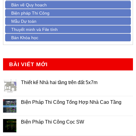
Bản vẽ Quy hoạch
Biện pháp Thi Công
Mẫu Dự toán
Thuyết minh và File tính
Bán Khóa học
BÀI VIẾT MỚI
Thiết kế Nhà hai tầng trên đất 5x7m
Không
có
bình
luận
Biện Pháp Thi Công Tổng Hợp Nhà Cao Tầng
ở
Thiết
Không
kế
có
Nhà
bình
hai
luận
Biện Pháp Thi Công Cọc SW
tầng
ở
trên
Biện
Không
đất
Pháp
có
5x7m
Thi
bình