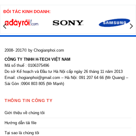
khoan
thi
nhồi
công
cửa
ĐỐI TÁC KINH DOANH:
nhôm
kính
2008- 2017© by Chogianphoi.com
CÔNG TY TNHH H-TECH VIỆT NAM
Mã số thuế : 0106375496
Do sở Kế hoạch và Đầu tư Hà Nội cấp ngày 26 tháng 11 năm 2013
Email: chogianphoi@gmail.com – Hà Nội: 091 207 64 66 (Mr Quang) –
Sài Gòn :0904 803 805 (Mr Mạnh)
THÔNG TIN CÔNG TY
Giới thiệu về chúng tôi
Hướng dẫn tải file
Tại sao là chúng tôi