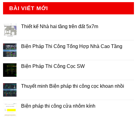
BÀI VIẾT MỚI
Thiết kế Nhà hai tầng trên đất 5x7m
Không
có
bình
luận
Biện Pháp Thi Công Tổng Hợp Nhà Cao Tầng
ở
Thiết
Không
kế
có
Nhà
bình
hai
luận
Biện Pháp Thi Công Cọc SW
tầng
ở
trên
Biện
Không
đất
Pháp
có
5x7m
Thi
bình
Công
luận
Thuyết minh Biện pháp thi công cọc khoan nhồi
Tổng
ở
Hợp
Biện
Không
Nhà
Pháp
có
Cao
Thi
bình
Tầng
Công
luận
Biện pháp thi công cửa nhôm kính
Cọc
ở
SW
Thuyết
Không
minh
có
Biện
bình
pháp
luận
thi
ở
công
Biện
cọc
pháp