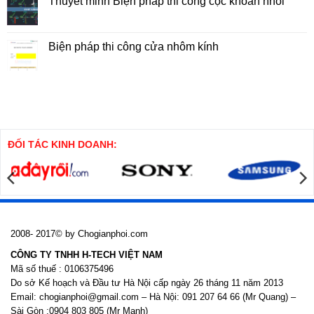
Thuyết minh Biện pháp thi công cọc khoan nhồi
Tổng
ở
Hợp
Biện
Không
Nhà
Pháp
có
Cao
Thi
bình
Tầng
Công
luận
Biện pháp thi công cửa nhôm kính
Cọc
ở
SW
Thuyết
Không
minh
có
Biện
bình
pháp
luận
thi
ở
công
Biện
cọc
pháp
khoan
thi
nhồi
công
cửa
ĐỐI TÁC KINH DOANH:
nhôm
kính
2008- 2017© by Chogianphoi.com
CÔNG TY TNHH H-TECH VIỆT NAM
Mã số thuế : 0106375496
Do sở Kế hoạch và Đầu tư Hà Nội cấp ngày 26 tháng 11 năm 2013
Email: chogianphoi@gmail.com – Hà Nội: 091 207 64 66 (Mr Quang) –
Sài Gòn :0904 803 805 (Mr Mạnh)