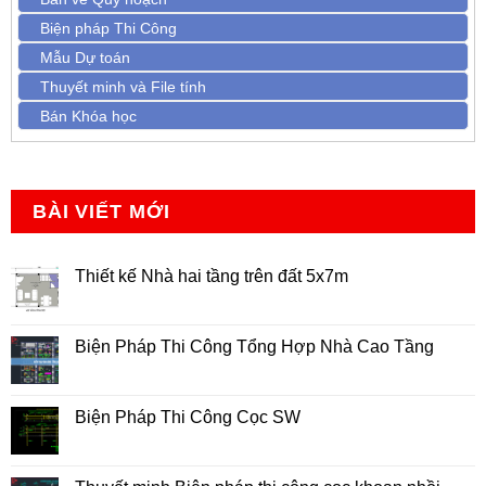
Biện pháp Thi Công
Mẫu Dự toán
Thuyết minh và File tính
Bán Khóa học
BÀI VIẾT MỚI
Thiết kế Nhà hai tầng trên đất 5x7m
Không
có
bình
luận
Biện Pháp Thi Công Tổng Hợp Nhà Cao Tầng
ở
Thiết
Không
kế
có
Nhà
bình
hai
luận
Biện Pháp Thi Công Cọc SW
tầng
ở
trên
Biện
Không
đất
Pháp
có
5x7m
Thi
bình
Công
luận