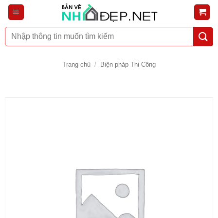
Bỏ
qua
nội
Tìm
dung
kiếm:
Trang chủ
/
Biện pháp Thi Công