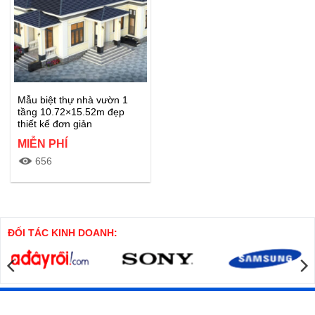
Mẫu biệt thự nhà vườn 1
tầng 10.72×15.52m đẹp
thiết kế đơn giản
MIỄN PHÍ
656
Full hạng mục kiến trúc, kết cấu,
điện nước.Mẫu biệt thự nhà vườn
1 tầng 10.72×15.52m đẹp thiết kế
đơn giản
ĐỐI TÁC KINH DOANH:
Xem thêm