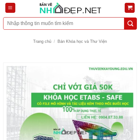
Bỏ
qua
nội
Tìm
dung
kiếm:
Trang chủ
/
Bán Khóa học và Thư Viện