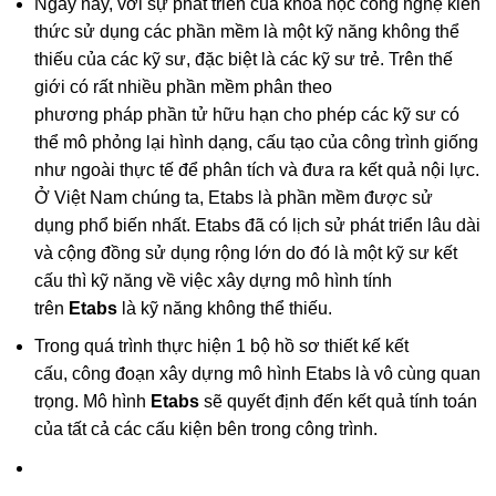
Ngày nay, với sự phát triển của khoa học
cô
ng nghệ kiến
thức sử dụng các phần mềm là một kỹ năng không thể
thiếu của các kỹ sư, đặc biệt là các kỹ sư trẻ. Trên thế
giới có rất nhiều phần mềm phân theo
phương
pháp
phần tử hữu hạn cho phép các kỹ sư có
thể mô phỏng lại hình dạng, cấu tạo của
cô
ng trình giống
như ngoài thực tế để phân tích và đưa ra kết quả nội lực.
Ở Việt Nam
chú
ng ta, Etabs là phần mềm được sử
dụng phổ biến nhất. Etabs đã có lịch sử phát triển lâu dài
và cộng đồng sử dụng rộng lớn do đó là một kỹ sư kết
cấu thì kỹ năng về việc xây dựng mô hình tính
trên
Etabs
là kỹ năng không thể thiếu.
Trong quá trình thực hiện 1 bộ hồ sơ thiết kế kết
cấu,
cô
ng đoạn xây dựng mô hình Etabs là vô cùng quan
trọng. Mô hình
Etabs
sẽ quyết định đến kết quả tính toán
của tất cả các cấu kiện bên trong
cô
ng trình.