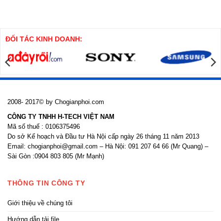
Bản vẽ thiết kế nhà máy quy mô
Website
Bản vẽ Nhà đẹp .Net
1.6 ha đầy đủ các hạng mục công
cung cấp rất nhiều khóa học, thư
trình, full các bản vẽ Kiến trúc, Kết
viện, bản vẽ, thuyết minh , bảng
cấu, Điện, Nước, Phối cảnh
tính, hồ sơ quyết toán, nghiệm thu,
ĐỐI TÁC KINH DOANH:
dự thầu, hồ sơ quản lý chất lượng.
Các bạn có nhu cầu tìm kiếm hoặc
Xem thêm
tham khảo thì liên hệ
0904.87.33.88 để chúng tôi cung
cấp và tư vấn thêm
Xem thêm
2008- 2017© by Chogianphoi.com
CÔNG TY TNHH H-TECH VIỆT NAM
Mã số thuế : 0106375496
Do sở Kế hoạch và Đầu tư Hà Nội cấp ngày 26 tháng 11 năm 2013
Email: chogianphoi@gmail.com – Hà Nội: 091 207 64 66 (Mr Quang) –
Sài Gòn :0904 803 805 (Mr Mạnh)
THÔNG TIN CÔNG TY
Giới thiệu về chúng tôi
Hướng dẫn tải file