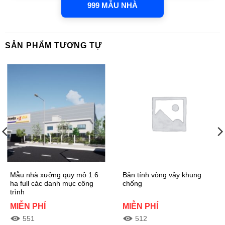
999 MẪU NHÀ
SẢN PHẨM TƯƠNG TỰ
Mẫu nhà xưởng quy mô 1.6
Bản tính vòng vây khung
ha full các danh mục công
chống
trình
MIỄN PHÍ
MIỄN PHÍ
551
512