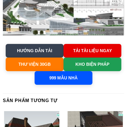
HƯỚNG DẪN TẢI
TẢI TÀI LIỆU NGAY
THƯ VIỆN 30GB
KHO BIỆN PHÁP
999 MẪU NHÀ
SẢN PHẨM TƯƠNG TỰ