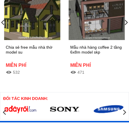
Chia sẻ free mẫu nhà thờ
Mẫu nhà hàng coffee 2 tầng
model su
6x8m model skp
MIỄN PHÍ
MIỄN PHÍ
532
471
Model thiết kế nhà thờ dựng
Mời mọi người cùng tham khảo
sketchup tinh tế tạo nên thiết kế
mẫu quán cafe 2 tầng mình mới
đẹp mắt và sang trọng
dựng xong trên phần mềm
sketchup rất chi tiết, model dựng
ĐỐI TÁC KINH DOANH:
theo ý tưởng của mình
Xem thêm
Xem thêm