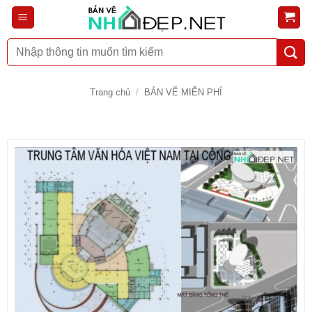
Bỏ
qua
nội
Tìm
dung
kiếm:
Trang chủ
/
BẢN VẼ MIỄN PHÍ