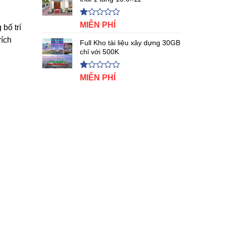
5
sao
Được
MIỄN PHÍ
bố trí
xếp
rích
hạng
Full Kho tài liệu xây dựng 30GB
1.00
chỉ với 500K
5
sao
Được
MIỄN PHÍ
xếp
hạng
1.00
5
sao