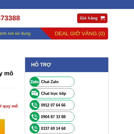
873388
Giỏ hàng
DEAL GIỜ VÀNG
(0)
ành nơi sử dụng
HỖ TRỢ
uy mô
Chat Zalo
Chat trực tiếp
0912 07 64 66
ợi quy mô
0904 87 33 88
0337 69 14 68