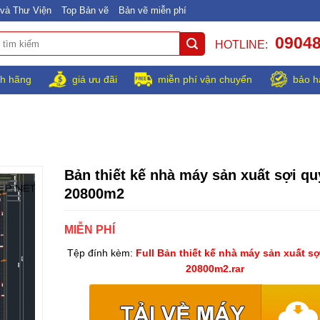
và Thư Viện
Top Bản vẽ
Bản vẽ miễn phí
0904
HOTLINE:
h hãng
giá ưu đãi
miễn phí vận chuyển
bảo h
Bản thiết kế nhà máy sản xuất sợi q
20800m2
MIỄN PHÍ
Tệp đính kèm:
Full Bản thiết kế nhà máy sản xuất s
20800m2.rar