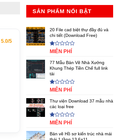
SẢN PHẨM NỔI BẬT
20 File cad biệt thự đầy đủ và
chi tiết (Download Free)
.0/5
Được
MIỄN PHÍ
xếp
hạng
77 Mẫu Bản Vẽ Nhà Xưởng
1.00
Khung Thép Tiền Chế full link
5
tải
sao
Được
MIỄN PHÍ
xếp
hạng
Thư viện Download 37 mẫu nhà
1.00
các loại free
5
sao
Được
MIỄN PHÍ
xếp
hạng
Bản vẽ Hồ sơ kiến trúc nhà mái
1.00
thái 1 tầng 13.6×11