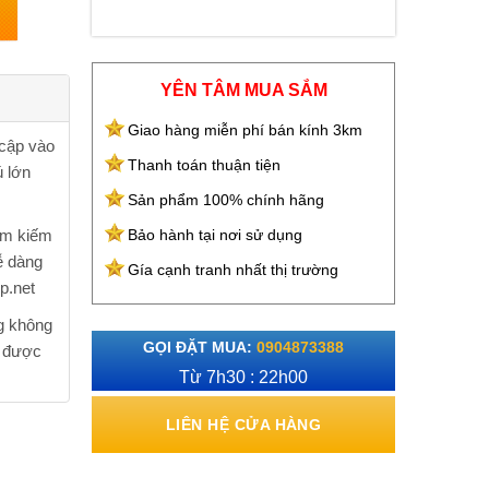
YÊN TÂM MUA SẮM
Giao hàng miễn phí bán kính 3km
 cập vào
Thanh toán thuận tiện
 lớn
Sản phẩm 100% chính hãng
ìm kiếm
Bảo hành tại nơi sử dụng
ễ dàng
Gía cạnh tranh nhất thị trường
p.net
g không
GỌI ĐẶT MUA:
0904873388
n được
Từ 7h30 : 22h00
LIÊN HỆ CỬA HÀNG