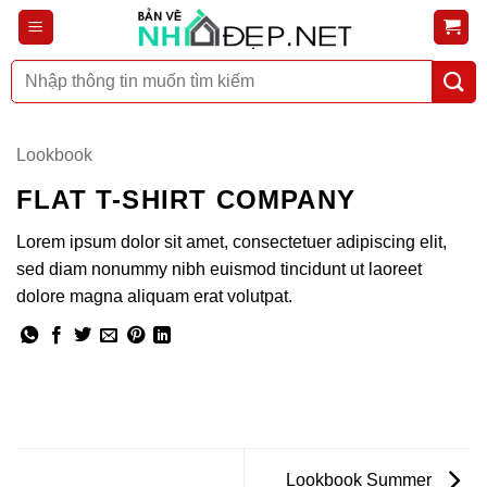
Bỏ
qua
nội
Tìm
dung
kiếm:
Lookbook
FLAT T-SHIRT COMPANY
Lorem ipsum dolor sit amet, consectetuer adipiscing elit,
sed diam nonummy nibh euismod tincidunt ut laoreet
dolore magna aliquam erat volutpat.
Lookbook Summer